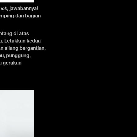
nch,
jawabannya!
amping dan bagian
ntang di atas
ya. Letakkan kedua
n silang bergantian.
ahu, punggung,
tu gerakan