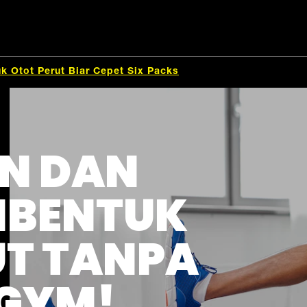
 Otot Perut Biar Cepet Six Packs
AN DAN
MBENTUK
UT TANPA
 GYM!