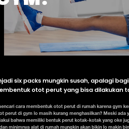
adi six packs mungkin susah, apalagi bagi 
embentuk otot perut yang bisa dilakukan t
encari cara membentuk otot perut di rumah karena gym ke
t perut di gym lo masih kurang menghasilkan? Meski ada
iakui bahwa memiliki bentuk perut kotak-kotak yang oke jug
an minimnya alat di rumah mungkin akan bikin lo makin b