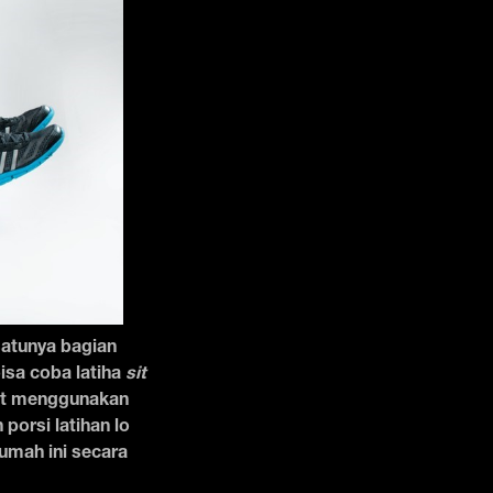
 satunya bagian
isa coba latiha
sit
rut menggunakan
porsi latihan lo
 rumah ini secara