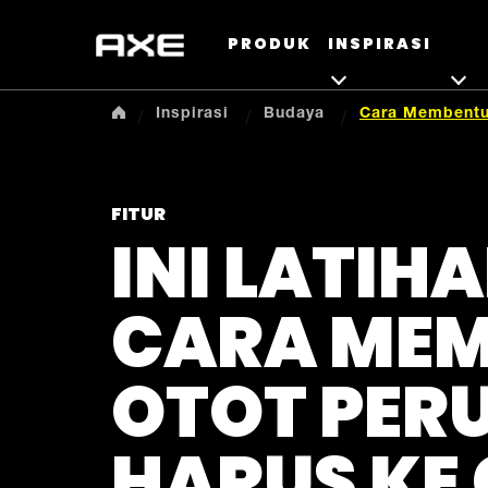
PRODUK
INSPIRASI
Inspirasi
Budaya
Cara Membentuk
FITUR
INI LATIH
CARA ME
OTOT PER
HARUS KE