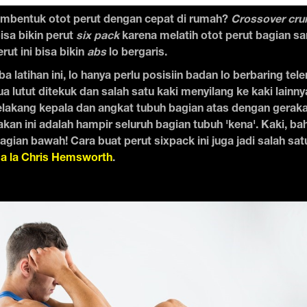
mbentuk otot perut dengan cepat di rumah?
Crossover cru
bisa bikin perut
six pack
karena melatih otot perut bagian s
rut ini bisa bikin
abs
lo bergaris.
a latihan ini, lo hanya perlu posisiin badan lo berbaring tele
 lutut ditekuk dan salah satu kaki menyilang ke kaki lainn
elakang kepala dan angkat tubuh bagian atas dengan geraka
akan ini adalah hampir seluruh bagian tubuh 'kena'. Kaki, b
agian bawah! Cara buat perut sixpack ini juga jadi salah sa
 a la Chris Hemsworth
.