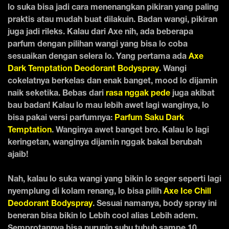
lo suka bisa jadi cara menenangkan pikiran yang paling
praktis atau mudah buat dilakuin. Badan wangi, pikiran
juga jadi rileks. Kalau dari Axe nih, ada beberapa
parfum dengan pilihan wangi yang bisa lo coba
sesuaikan dengan selera lo. Yang pertama ada
Axe
Dark Temptation Deodorant Bodyspray
. Wangi
cokelatnya berkelas dan enak banget, mood lo dijamin
naik seketika. Bebas dari
rasa nggak pede
juga akibat
bau badan! Kalau lo mau lebih awet lagi wanginya, lo
bisa pakai versi parfumnya:
Parfum Saku Dark
Temptation
. Wanginya awet banget bro. Kalau lo lagi
keringetan, wanginya dijamin nggak bakal berubah
ajaib!
Nah, kalau lo suka wangi yang bikin lo seger seperti lagi
nyemplung di kolam renang, lo bisa pilih
Axe Ice Chill
Deodorant Bodyspray
. Sesuai namanya, body spray ini
beneran bisa bikin lo Lebih cool alias Lebih adem.
Semprotannya bisa nurunin suhu tubuh sampe 10