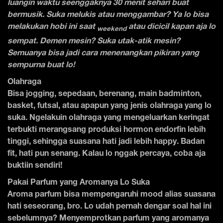
luangin waktu seenggaknya 30 menit sehari buat
bermusik. Suka melukis atau menggambar? Ya lo bisa
melakukan hobi ini saat
atau dicicil kapan aja lo
weekend
sempat. Demen mesin? Suka utak-atik mesin?
Semuanya bisa jadi cara menenangkan pikiran yang
sempurna buat lo!
Olahraga
Bisa jogging, sepedaan, berenang, main badminton,
basket, futsal, atau apapun yang jenis olahraga yang lo
suka. Ngelakuin olahraga yang mengeluarkan keringat
terbukti merangsang produksi hormon endorfin lebih
tinggi, sehingga suasana hati jadi lebih happy. Badan
fit, hati pun senang. Kalau lo nggak percaya, coba aja
buktiin sendiri!
Pakai Parfum yang Aromanya Lo Suka
Aroma parfum bisa mempengaruhi mood alias suasana
hati seseorang, bro. Lo udah pernah dengar soal hal ini
sebelumnya? Menyemprotkan parfum yang aromanya