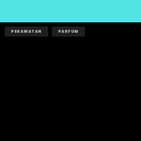
PERAWATAN
PARFUM
Peta Situs
Pemberitahuan Privasi
Pemberitahuan Cookie
Preferensi Cookie
Hubungi kami
+62 21 80827000
FAQ
Aksesibilitas