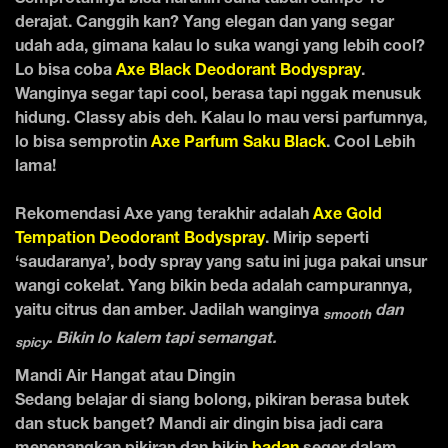
derajat. Canggih kan? Yang elegan dan yang segar
udah ada, gimana kalau lo suka wangi yang lebih cool?
Lo bisa coba
Axe Black Deodorant Bodyspray
.
Wanginya segar tapi cool, berasa tapi nggak menusuk
hidung. Classy abis deh. Kalau lo mau versi parfumnya,
lo bisa semprotin
Axe Parfum Saku Black
. Cool Lebih
lama!
Rekomendasi Axe yang terakhir adalah
Axe Gold
Tempation Deodorant Bodyspray
. Mirip seperti
‘saudaranya’, body spray yang satu ini juga pakai unsur
wangi cokelat. Yang bikin beda adalah campurannya,
yaitu citrus dan amber. Jadilah wanginya
dan
smooth
. Bikin lo kalem tapi semangat.
spicy
Mandi Air Hangat atau Dingin
Sedang belajar di siang bolong, pikiran berasa butek
dan stuck banget? Mandi air dingin bisa jadi cara