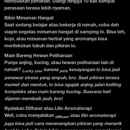
hembuskan perlahan. Ulangi hingga 10 kali sampai
perasaan terasa lebih nyaman.
Bikin Minuman Hangat
Saat sedang belajar atau bekerja di rumah, coba deh
siapin segelas minuman hangat di samping lo. Bisa teh,
kopi, atau minuman herbal yang aromanya bisa
merilekskan tubuh dan pikiran lo.
Main Bareng Hewan Peliharaan
Punya anjing, kucing, atau hewan peliharaan lain di
rumah?
, karena
kesayangan lo bisa jadi
Lucky you
pets
penawar stress yang ampuh, bro. Saat pikiran terasa
mumet dan mentok, lo bisa ngajak anjing jalan keliling
kompleks atau main bareng kucing. Suasana hati
dijamin membaik jauh, bro!
Nyalakan Diffuser atau Lilin Aromaterapi
Well, coba menyalakan
atau lilin aromaterapi
diffuser
juga bisa jadi cara menenangkan pikiran yang menarik