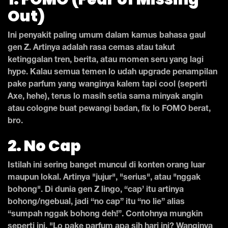
Out)
Ini penyakit paling umum dalam kamus bahasa gaul
gen Z. Artinya adalah rasa cemas atau takut
ketinggalan tren, berita, atau momen seru yang lagi
hype. Kalau semua temen lo udah upgrade penampilan
pake parfum yang wanginya kalem tapi cool (seperti
Axe, hehe), terus lo masih setia sama minyak angin
atau cologne buat pewangi badan, fix lo FOMO berat,
bro.
2. No Cap
Istilah ini sering banget muncul di konten orang luar
maupun lokal. Artinya "jujur", "serius", atau "nggak
bohong". Di dunia gen Z lingo, “cap’ itu artinya
bohong/ngebual, jadi “no cap” itu “no lie” alias
“sumpah nggak bohong deh!”. Contohnya mungkin
seperti ini, "Lo pake parfum apa sih hari ini? Wanginya