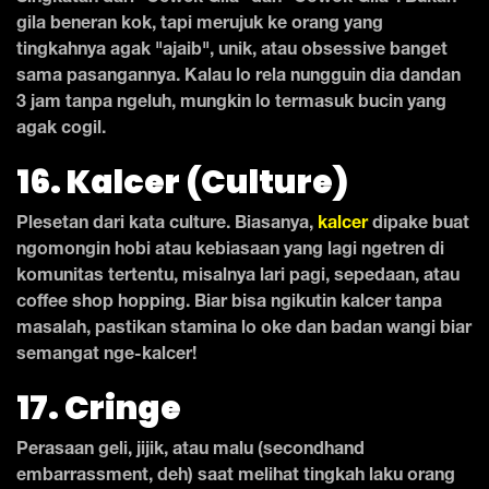
gila beneran kok, tapi merujuk ke orang yang
tingkahnya agak "ajaib", unik, atau obsessive banget
sama pasangannya. Kalau lo rela nungguin dia dandan
3 jam tanpa ngeluh, mungkin lo termasuk bucin yang
agak cogil.
16. Kalcer (Culture)
Plesetan dari kata culture. Biasanya,
kalcer
dipake buat
ngomongin hobi atau kebiasaan yang lagi ngetren di
komunitas tertentu, misalnya lari pagi, sepedaan, atau
coffee shop hopping. Biar bisa ngikutin kalcer tanpa
masalah, pastikan stamina lo oke dan badan wangi biar
semangat nge-kalcer!
17. Cringe
Perasaan geli, jijik, atau malu (secondhand
embarrassment, deh) saat melihat tingkah laku orang