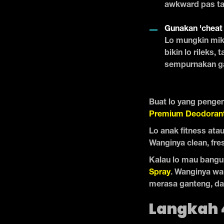
awkward pas tak
Gunakan 'cheat
Lo mungkin mik
bikin lo rileks,
sempurnakan ga
Buat lo yang pengen 
Premium Deodorant
Lo anak fitness atau
Wanginya clean, fre
Kalau lo mau bangu
Spray
. Wanginya war
merasa ganteng, dan
Langkah 4