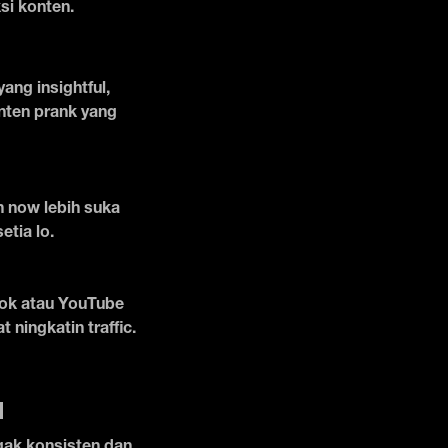
ksi konten.
ang insightful,
nten prank yang
n now lebih suka
etia lo.
kTok atau YouTube
 ningkatin traffic.
a