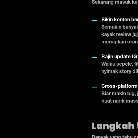
Sekarang masuk ke
Bikin konten be
Semakin banyak 
kayak review ju
merugikan orang
Rajin update IG
Walau sepele, f
nyimak story di
Cross-platform
Biar makin big,
buat narik massa
Langkah 5