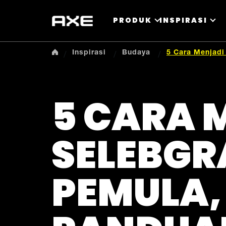
PRODUK
INSPIRASI
Inspirasi
Budaya
5 Cara Menjadi
5 CARA 
SELEBGR
PEMULA,