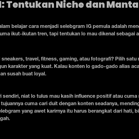
1: Tentukan Niche dan Mant
lam belajar cara menjadi selebgram IG pemula adalah men
uma ikut-ikutan tren, tapi tentukan lo mau dikenal sebagai a
sneakers, travel, fitness, gaming, atau fotografi? Pilih satu
 karakter yang kuat. Kalau konten lo gado-gado alias aca
an susah buat loyal.
ri sendiri, niat lo tulus mau kasih influence positif atau cu
 tujuannya cuma cari duit dengan konten seadanya, mending 
lebgram yang awet karirnya itu harus berangkat dari hati, b
gah.