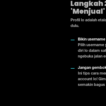
Langkah 2
'Menjual'
Profil lo adalah eta
dulu.
Bikin username
Pilih username 
diri lo dalam s
ngebuka jalan e
Jangan gembok
Ini tips cara m
account lo! Gim
semakin bagus 