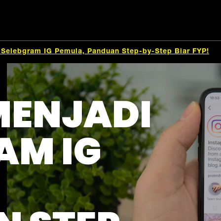
 Selebgram IG Pemula, Panduan Step-by-Step Biar FYP!
MENJADI
AM IG