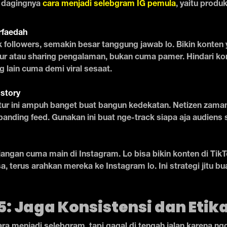
 dagingnya
cara menjadi selebgram IG pemula
, yaitu produ
rfaedah
followers, semakin besar tanggung jawab lo. Bikin konten y
jur atau sharing pengalaman, bukan cuma pamer. Hindari ko
 lain cuma demi viral sesaat.
 story
itur ini ampuh banget buat bangun kedekatan. Netizen zama
banding feed. Gunakan ini buat nge-track siapa aja audiens s
 jangan cuma main di Instagram. Lo bisa bikin konten di Ti
, terus arahkan mereka ke Instagram lo. Ini strategi jitu buat
: Jaga Konsistensi dan Etik