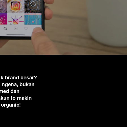
ik brand besar?
g ngena, bukan
smed dan
akun lo makin
 organic!