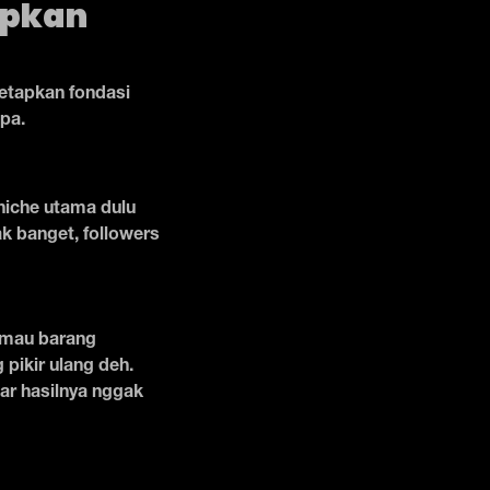
apkan
etapkan fondasi
pa.
 niche utama dulu
k banget, followers
ma mau barang
pikir ulang deh.
iar hasilnya nggak