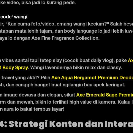
e video, bisa jadi lo kurang pede.
 code' wangi
ir, "Kan cuma foto/video, emang wangi kecium?" Salah besa
 tatapan mata lebih tajam, dan body language lo jadi lebih lu
ya lo dengan Axe Fine Fragrance Collection.
vibes santai tapi tetep slay (cocok buat daily vlog), pake
Ax
 Body Spray
. Wangi lavendernya bikin relax dan classy.
 travel yang aktif? Pilih
Axe Aqua Bergamot Premium Deodo
sh, dan canggih banget buat ngilangin bau apek keringat.
n image dewasa dan elegan, sikat
Axe Emerald Sage Premi
m dan mewah, bikin lo terlihat high value di kamera. Kalau l
 aura lo bakal tembus layar!
: Strategi Konten dan Inter