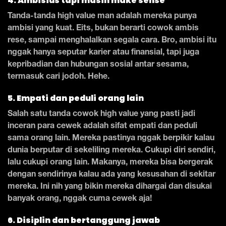
4. Ambisius tapi masih make sense
Tanda-tanda high value man adalah mereka punya
ambisi yang kuat. Eits, bukan berarti cowok ambis
rese, sampai menghalalkan segala cara. Bro, ambisi itu
nggak hanya seputar karier atau finansial, tapi juga
kepribadian dan hubungan sosial antar sesama,
termasuk cari jodoh. Hehe.
5. Empati dan peduli orang lain
Salah satu tanda cowok high value yang pasti jadi
inceran para cewek adalah sifat empati dan peduli
sama orang lain. Mereka pastinya nggak berpikir kalau
dunia berputar di sekeliling mereka. Cukupi diri sendiri,
lalu cukupi orang lain. Makanya, mereka bisa bergerak
dengan sendirinya kalau ada yang kesusahan di sekitar
mereka. Ini nih yang bikin mereka dihargai dan disukai
banyak orang, nggak cuma cewek aja!
6. Disiplin dan bertanggung jawab