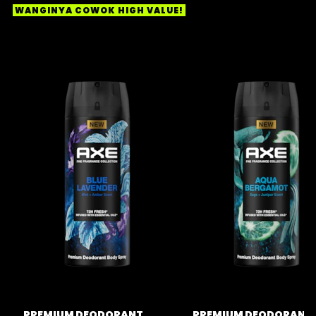
WANGINYA COWOK HIGH VALUE!
PREMIUM DEODORANT
PREMIUM DEODORANT