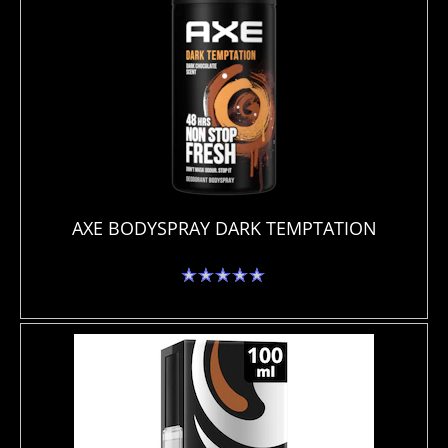
AXE BODYSPRAY DARK TEMPTATION
No
se
han
enviado
calificaciones
para
este
product