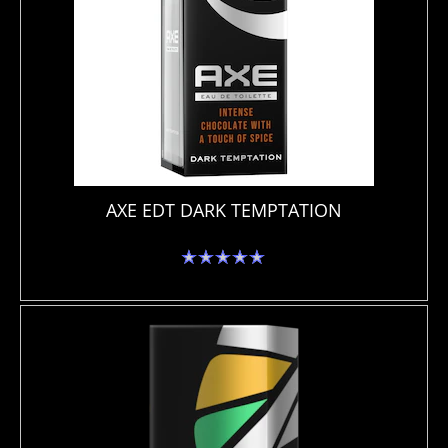
AXE EDT DARK TEMPTATION
No
se
han
enviado
calificaciones
para
este
product