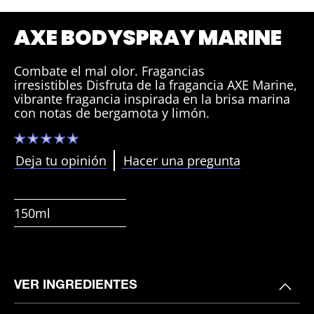
AXE BODYSPRAY MARINE
Combate el mal olor. Fragancias
irresistibles Disfruta de la fragancia AXE Marine,
vibrante fragancia inspirada en la brisa marina
con notas de bergamota y limón.
No
se
han
Deja tu opinión
Hacer una pregunta
enviado
calificaciones
para
este
product
150ml
VER INGREDIENTES