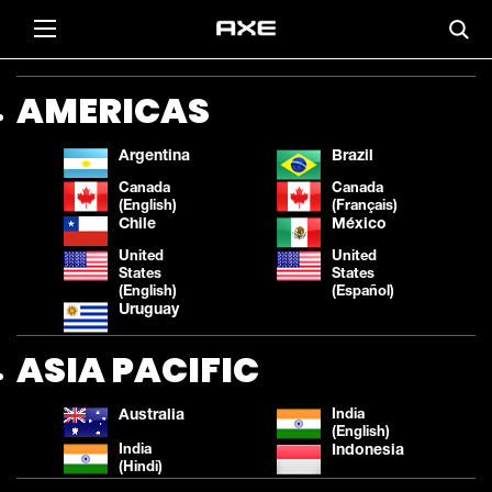
AMERICAS
Argentina
Brazil
Canada
Canada
(English)
(Français)
Chile
México
United
United
States
States
(English)
(Español)
Uruguay
ASIA PACIFIC
Australia
India
(English)
India
Indonesia
(Hindi)