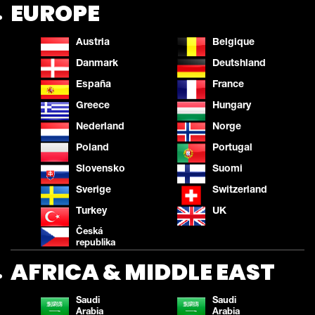
EUROPE
Austria
Belgique
Danmark
Deutshland
España
France
Greece
Hungary
Nederland
Norge
Poland
Portugal
Slovensko
Suomi
Sverige
Switzerland
Turkey
UK
Česká
republika
AFRICA & MIDDLE EAST
Saudi
Saudi
Arabia
Arabia