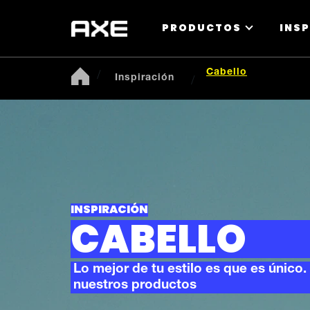
PRODUCTOS
INS
Cabello
Inspiración
INSPIRACIÓN
CABELLO
Lo mejor de tu estilo es que es único
nuestros productos