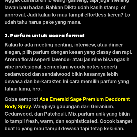
Nggak cuma bikin lo wangi ganteng, tapi juga menang
lawan bau badan. Bahkan Dikta udah kasih stamp-of-
approval. Jadi kalau lo mau tampil effortless keren? Lo
udah tahu harus pake yang mana.
2. Parfum untuk acara formal
Kalau lo ada meeting penting, interview, atau dinner
elegan, pilih parfum dengan kesan yang classy dan rapi.
Aroma floral seperti lavender atau jasmine bisa ngasih
vibe profesional, sementara woody notes seperti
cedarwood dan sandalwood bikin kesannya lebih
dewasa dan berkarakter. Ini cara memilih parfum yang
tahan lama, bro.
Coba semprot
Axe Emerald Sage Premium Deodorant
Body Spray
. Wanginya gabungan dari Geranium,
Cedarwood, dan Patchouli. Mix parfum unik yang bikin
lo tampil fresh, warm, dan sophisticated. Cocok banget
buat lo yang mau tampil dewasa tapi tetap kekinian.