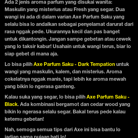
Ada 2 jenis aroma parfum yang disukai wanita:
Maskulin yang misterius atau Fresh yang segar. Dua
wangi ini ada di dalam varian Axe Parfum Saku yang
selalu bisa lo andalkan sebagai penyelamat darurat dari
rasa nggak pede. Ukurannya kecil dan pas banget
untuk dikantongin. Jangan sampe gebetan atau cewek
yang lo taksir kabur! Usahain untuk wangi terus, biar lo
siap gebet di mana aja.
Lo bisa pilih
Axe Parfum Saku - Dark Tempation
untuk
wangi yang maskulin, kalem, dan misterius. Aroma
cokelatnya nggak manis, tapi lebih ke aroma mewah
yang bikin lo ngerasa ganteng.
Kalau suka yang segar, lo bisa pilih
Axe Parfum Saku -
Black
. Ada kombinasi bergamot dan cedar wood yang
bikin lo ngerasa selalu segar. Bakal terus pede kalau
ketemu gebetan!
Nah, semoga semua tips dari Axe ini bisa bantu lo
jadian sama pujaan hati lo!