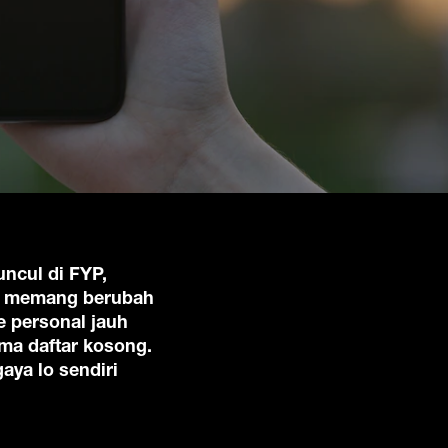
uncul di FYP,
ma memang berubah
be personal jauh
uma daftar kosong.
aya lo sendiri