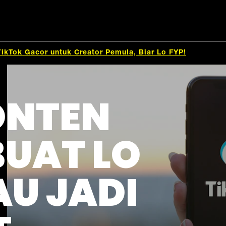
TikTok Gacor untuk Creator Pemula, Biar Lo FYP!
KONTEN
BUAT LO
U JADI