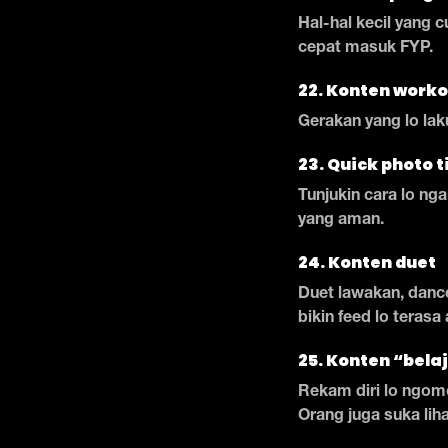
Hal-hal kecil yang 
cepat masuk FYP.
22. Konten worko
Gerakan yang lo lak
23. Quick photo t
Tunjukin cara lo nga
yang aman.
24. Konten duet
Duet lawakan, dance
bikin feed lo terasa
25. Konten “bela
Rekam diri lo ngomo
Orang juga suka liha