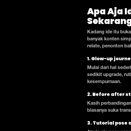
Apa Aja I
Sekaran
Kadang ide itu buka
banyak konten simpe
relate, penonton ba
1. Glow-up journ
Mulai dari hal seder
sedikit upgrade, rut
kesempurnaan.
2. Before after s
Kasih perbandingan o
biasanya suka trans
3. Tutorial pose