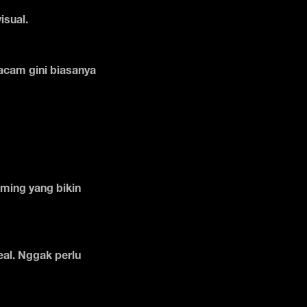
isual.
acam gini biasanya
oming yang bikin
eal. Nggak perlu