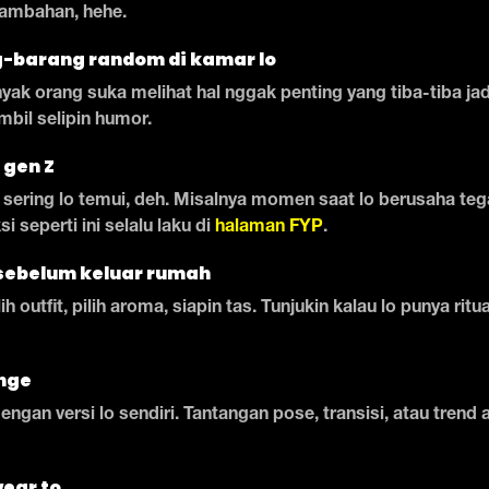
tambahan, hehe.
g-barang random di kamar lo
nyak orang suka melihat hal nggak penting yang tiba-tiba ja
mbil selipin humor.
 gen Z
g sering lo temui, deh. Misalnya momen saat lo berusaha teg
i seperti ini selalu laku di
halaman FYP
.
e sebelum keluar rumah
ih outfit, pilih aroma, siapin tas. Tunjukin kalau lo punya ritua
enge
ngan versi lo sendiri. Tantangan pose, transisi, atau trend 
wear to