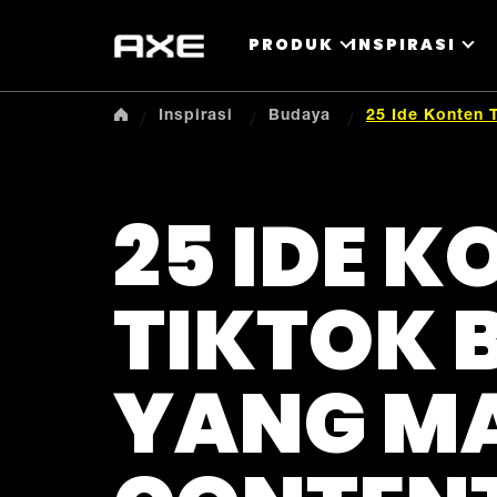
PRODUK
INSPIRASI
Inspirasi
Budaya
25 Ide Konten 
25 IDE 
TIKTOK 
YANG MA