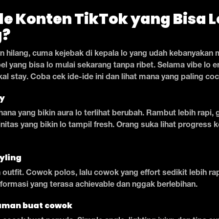
de Konten TikTok yang Bisa 
g?
n hilang, cuma kejebak di kepala lo yang udah kebanyakan m
l yang bisa lo mulai sekarang tanpa ribet. Selama vibe lo e
kal stay. Coba cek ide-ide ini dan lihat mana yang paling co
ey
hana yang bikin aura lo terlihat berubah. Rambut lebih rapi,
initas yang bikin lo tampil fresh. Orang suka lihat progress 
tyling
utfit. Cowok polos, lalu cowok yang effort sedikit lebih ra
formasi yang terasa achievable dan nggak berlebihan.
 aman buat cowok