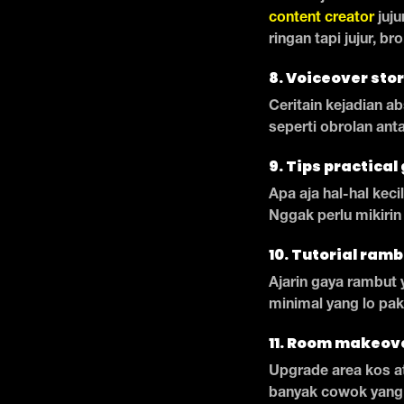
content creator
juju
ringan tapi jujur, bro
8. Voiceover stor
Ceritain kejadian a
seperti obrolan ant
9. Tips practical
Apa aja hal-hal kecil
Nggak perlu mikirin 
10. Tutorial ram
Ajarin gaya rambut 
minimal yang lo pak
11. Room makeov
Upgrade area kos at
banyak cowok yang 