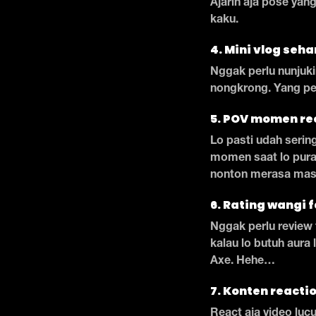
Ajarin aja pose yan
kaku.
4. Mini vlog seha
Nggak perlu nunjukin
nongkrong. Yang pen
5. POV momen re
Lo pasti udah sering
momen saat lo pura-
nonton merasa masuk
6. Rating wangi f
Nggak perlu review 
kalau lo butuh aura
Axe. Hehe…
7. Konten reacti
React aja video lucu