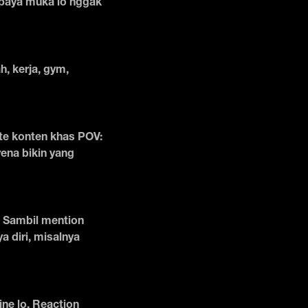
supaya muka lo nggak
h, kerja, gym,
ate konten khas POV:
rena bikin yang
. Sambil mention
a diri, misalnya
ine lo. Reaction