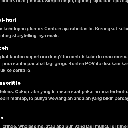
g cocok buat pemula. Simple angle, lighting jujur, dan tips 
ri-hari
 kehidupan glamor. Ceritain aja rutinitas lo. Berangkat kulia
ting storytelling-nya enak.
ceh
 liat konten seperti ini dong? Ini contoh kalau lo mau recre
pura santai padahal lagi grogi. Konten POV itu disukain ka
 ke cerita lo.
avorit lo
teknis. Cukup vibe yang lo rasain saat pakai aroma tertentu
 lebih mantap, lo punya wewangian andalan yang bikin percay
on
, cringe, wholesome, atau apa pun yang lagi muncul di timel