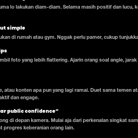
cuma lo lakukan diam-diam. Selama masih positif dan lucu, ko
ut simple
ukan di rumah atau gym. Nggak perlu pamer, cukup tunjukka
ips
mbil foto yang lebih flattering. Ajarin orang soal angle, jar
, atau konten apa pun yang lagi ramai. Duet sama temen ata
 aktif dan engage.
jar public confidence”
ng di depan kamera. Mulai aja dari perkenalan singkat samp
t progres keberanian orang lain.