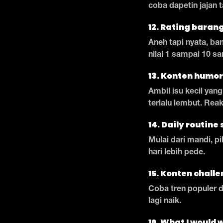
coba dapetin jajan 
12. Rating baran
Aneh tapi nyata, ba
nilai 1 sampai 10 sa
13. Konten humor
Ambil isu kecil yan
terlalu lembut. Reaks
14. Daily routin
Mulai dari mandi, pil
hari lebih pede.
15. Konten chall
Coba tren populer de
lagi naik.
16. What I would 