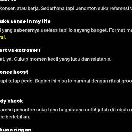
konser, atau kerja. Sederhana tapi penonton suka referensi v
ake sense in my life
l yang sebenernya useless tapi lo sayang banget. Format m
al
.
ert vs extrovert
at, ya. Cukup momen kecil yang lucu dan relatable.
dence boost
tapi tetap pede. Bagian ini bisa lo bumbui dengan ritual gro
ody check
karena penonton suka tahu bagaimana outfit jatuh di tubuh r
tic berlebihan.
akuan ringan