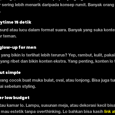
r sering lebih menarik daripada konsep rumit. Banyak orang
.
ytime 15 detik
bsurd atau lucu dalam format suara. Banyak yang suka konte
ar teman.
 glow-up for men
 yang bikin lo terlihat lebih terurus? Yep, rambut, kulit, pak
yang ribet dan bikin konten ekstra. Yang penting, konten lo t
but simple
yang cocok buat muka bulat, oval, atau lonjong. Bisa juga t
ai sebelum styling.
er low budget
au kamar lo. Lampu, susunan meja, atau dekorasi kecil bisa 
mau estetik tanpa overthinking. Lo bahkan bisa kasih
link a