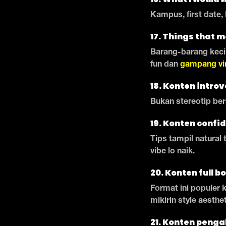
Kampus, first date, 
17. Things that m
Barang-barang keci
fun dan
gampang vir
18. Konten introv
Bukan stereotip ber
19. Konten confi
Tips tampil natural 
vibe lo naik.
20. Konten full b
Format ini populer 
mikirin style aesthe
21. Konten peng