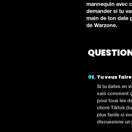
mannequin avec cet
demander si tu vas
main de ton date p
de Warzone.
QUESTION
Tu veux faire
Si tu dates en v
sais comment ça
pour tous les de
choré Tiktok (tu
plus facile si v
discussions un 