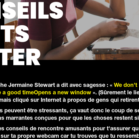
SEILS
TS
TER
he Jermaine Stewart a dit avec sagesse : «
We don’t 
ave a good timeOpens a new window
». (Sûrement le li
amais cliqué sur Internet à propos de gens qui retiren
s peuvent être stressants, ça vaut donc le coup de s
ns marrantes conçues pour que les choses restent s
es conseils de rencontre amusants pour t'assurer qu
s sur ta propre webcam car tu trouves que tu ressem