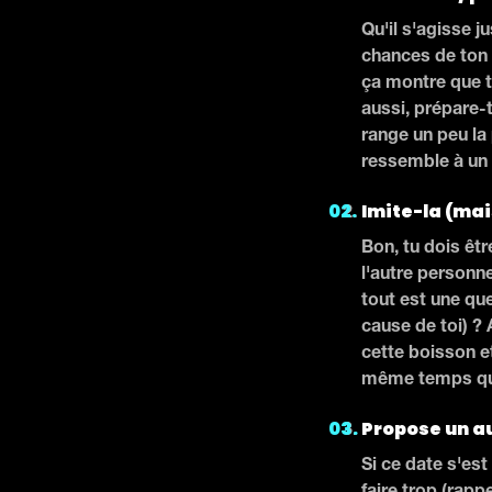
Qu'il s'agisse j
chances de ton c
ça montre que t
aussi, prépare-t
range un peu la
ressemble à un 
Imite-la (mai
Bon, tu dois êt
l'autre personne
tout est une qu
cause de toi) ?
cette boisson et
même temps qu'
Propose un a
Si ce date s'es