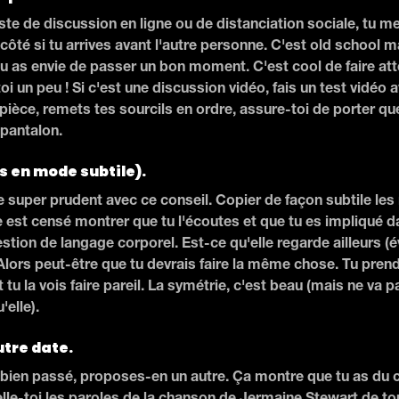
uste de discussion en ligne ou de distanciation sociale, tu m
ôté si tu arrives avant l'autre personne. C'est old school m
u as envie de passer un bon moment. C'est cool de faire atte
oi un peu ! Si c'est une discussion vidéo, fais un test vidéo 
 pièce, remets tes sourcils en ordre, assure-toi de porter q
pantalon.
s en mode subtile).
re super prudent avec ce conseil. Copier de façon subtile l
 est censé montrer que tu l'écoutes et que tu es impliqué da
estion de langage corporel. Est-ce qu'elle regarde ailleurs 
 Alors peut-être que tu devrais faire la même chose. Tu pre
 tu la vois faire pareil. La symétrie, c'est beau (mais ne va p
elle).
utre date.
t bien passé, proposes-en un autre. Ça montre que tu as du 