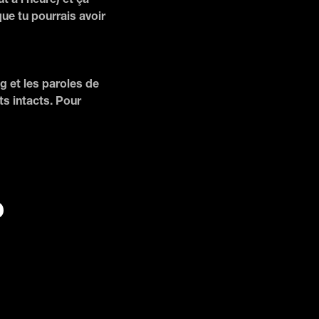
t à l'heure) et ça
que tu pourrais avoir
g et les paroles de
s intacts. Pour
?