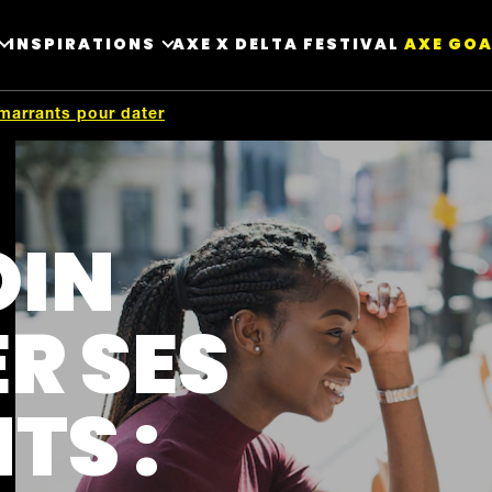
INSPIRATIONS
AXE X DELTA FESTIVAL ​
AXE GOA
marrants pour dater
OIN
R SES
TS :