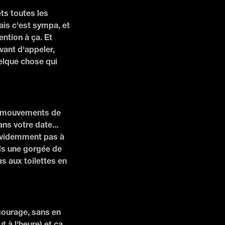
ets toutes les
ais c'est sympa, et
ntion à ça. Et
avant d'appeler,
uelque chose qui
es mouvements de
ns votre date...
(évidemment pas à
nds une gorgée de
as aux toilettes en
courage, sans en