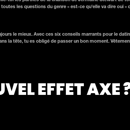
elle-toi les paroles de la chanson de Jermaine Stewart de tou
toutes les questions du genre « est-ce qu'elle va dire oui » 
ujours le mieux. Avec ces six conseils marrants pour le datin
ns la tête, tu es obligé de passer un bon moment. Vêtement
UVEL EFFET AXE 