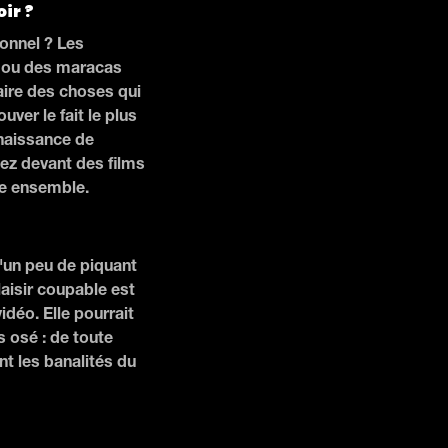
oir ?
ionnel ? Les
o ou des maracas
aire des choses qui
uver le fait le plus
e naissance de
lez devant des films
ire ensemble.
'un peu de piquant
laisir coupable est
idéo. Elle pourrait
s osé : de toute
t les banalités du