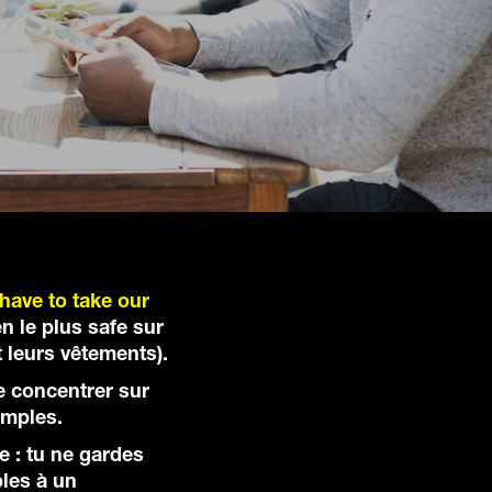
have to take our
en le plus safe sur
t leurs vêtements).
e concentrer sur
imples.
e : tu ne gardes
bles à un