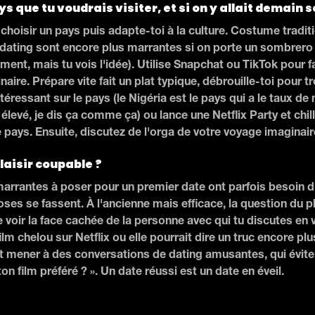
ys que tu voudrais visiter, et si on y allait demain s
choisir un pays puis adapte-toi à la culture. Costume tradit
dating sont encore plus marrantes si on porte un sombrer
ent, mais tu vois l'idée). Utilise Snapchat ou TikTok pour f
naire. Prépare vite fait un plat typique, débrouille-toi pour tro
intéressant sur le pays (le Nigéria est le pays qui a le taux d
élevé, je dis ça comme ça) ou lance une Netflix Party et chil
 pays. Ensuite, discutez de l'orga de votre voyage imagina
plaisir coupable ?
arrantes à poser pour un premier date ont parfois besoin d
ses se fassent. À l'ancienne mais efficace, la question du p
voir la face cachée de la personne avec qui tu discutes en v
lm chelou sur Netflix ou elle pourrait dire un truc encore plu
it mener à des conversations de dating amusantes, qui éviten
 ton film préféré ? ». Un date réussi est un date en éveil.