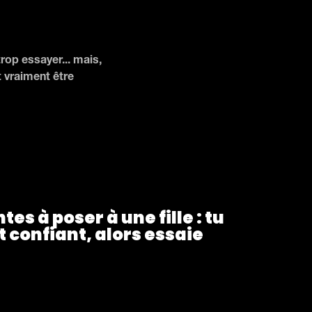
trop essayer... mais,
t vraiment être
s à poser à une fille : tu
 confiant, alors essaie