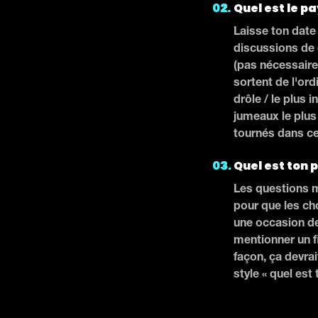
Quel est le pa
Laisse ton date 
discussions de 
(pas nécessairem
sortent de l'ordi
drôle / le plus 
jumeaux le plus 
tournés dans ce
Quel est ton 
Les questions m
pour que les cho
une occasion de 
mentionner un fi
façon, ça devra
style « quel est