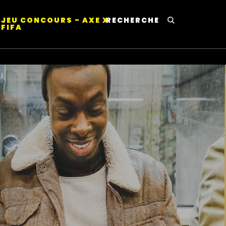
JEU CONCOURS - AXE X
RECHERCHE
This will lead to Sear
FIFA