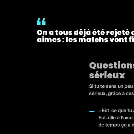
On a tous déjà été rejeté
aimes : les matchs vont fi
Questions 
sérieux
Si tu te sens un peu
sérieux, grâce à ces
« Est-ce que tu 
Est-elle à l'ai
de temps ça a du