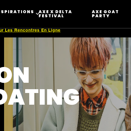
NSPIRATIONS
AXE X DELTA
AXE GOAT
FESTIVAL ​
PARTY
ur Les Rencontres En Ligne
ION
 DATING