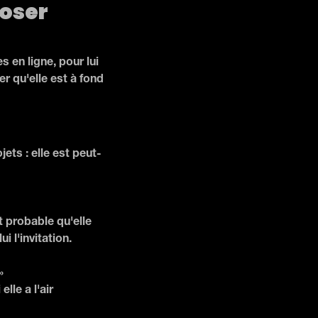
poser
 en ligne, pour lui
r qu'elle est à fond
ets : elle est peut-
st probable qu'elle
i l'invitation.
»
lle a l'air