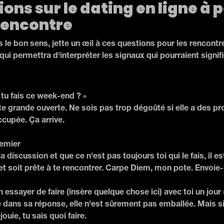
ions sur le dating en ligne à 
rencontre
 le bon sens, jette un œil à ces questions pour les rencontres
ui permettra d'interpréter les signaux qui pourraient signifie
 tu fais ce week-end ? »
te grande ouverte. Ne sois pas trop dégoûté si elle a des proj
ccupée. Ça arrive.
remier
la discussion et que ce n'est pas toujours toi qui le fais, il e
et soit prête à te rencontrer. Carpe Diem, mon pote. Envoie-lu
n essayer de faire (insère quelque chose ici) avec toi un jour 
e dans sa réponse, elle n'est sûrement pas emballée. Mais si e
ouie, tu sais quoi faire.