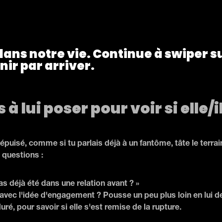
 dans notre vie. Continue à swiper s
nir par arriver.
à lui poser pour voir si elle/i
 épuisé, comme si tu parlais déjà à un fantôme, tâte le terra
 questions :
as déjà été dans une relation avant ? »
se avec l'idée d'engagement ? Pousse un peu plus loin en lu
ré, pour savoir si elle s'est remise de la rupture.