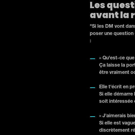
Les quest
avant la 
"Si les DM vont dans
poser une question q
:
« Qu'est-ce que
Ça laisse la por
être vraiment o
Elle t'écrit en p
Si elle démarre 
soit intéressée 
« J'aimerais bie
Si elle est vagu
discrètement réj