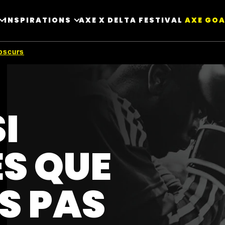
INSPIRATIONS
AXE X DELTA FESTIVAL ​
AXE GOA
bscurs
I
S QUE
S PAS