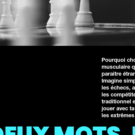
Pourquoi choi
musculaire q
paraitre étra
Imagine simp
les échecs, a
les compétite
traditionnel 
jouer avec ta
les extrêmes
DEUX MOTS. 