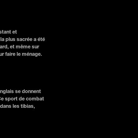
stant et
a plus sacrée a été
oard, et même sur
r faire le ménage.
nglais se donnent
 Ce sport de combat
ans les tibias,