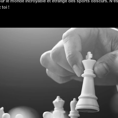
 sur le monde incroyable et étrange des sports obscurs. N’e
toi !