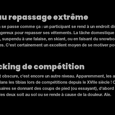
au repassage extrême
Ça se passe comme ça : un participant se rend à un endroit di
gereux pour repasser ses vêtements. La tâche domestique l
u, suspendu à une falaise, en skiant, ou en faisant du snowb
les. C'est certainement un excellent moyen de se motiver pou
icking de compétition
obscure, c'est encore un autre niveau. Apparemment, les a
ans les tibias lors de compétitions depuis le XVIIe siècle !
ires se donnant des coups de pied (ou essayant), d'abord d
des deux soit au sol ou se rende à cause de la douleur. Aïe.