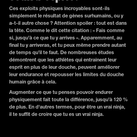
match, tu peux t’attendre à environs 3 heures
d'action sur le court. Ces gars sont allés bien au-
delà des limites avec un match qui leur a pris 11
heures, étalées sur 3 jours. Un nombre
impressionnant de 183 jeux ont été joués. Ça c’est
de l’endurance. Pour le public comme pour les
joueurs !
Jeux d’esprit !
Ces exploits physiques incroyables sont-ils
simplement le résultat de gènes surhumains, ou y
a-t-il autre chose ? Attention spoiler : tout est dans
la tête. Comme le dit cette citation : « Fais comme
si, jusqu’à ce que tu y arrives ». Apparemment, au
final tu y arriveras, et tu peux même prendre autant
de temps qu’il te faut. De nombreuses études