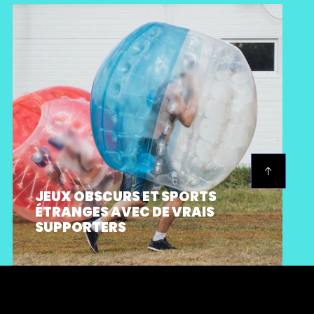
pour notre cerveau ! Même si tu te poses des
questions sur les cours de demain, les rendez-
vous, ou quel anti-transpirant Axe acheter dans
le rayon des produits de toilette, tu utilises
également des capacités de super-humain.
ARTICLES ASSOCIÉS
PLUS
D’INSPIRATION