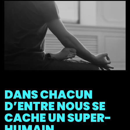
démontrent que les athlètes qui entrainent leur
esprit en plus de leur douche, peuvent améliorer
leur endurance et repousser les limites du douche
humain grâce à cela.
Augmenter ce que tu penses pouvoir endurer
physiquement fait toute la différence, jusqu’à 120 %
de plus. En d'autres termes, pour être un vrai ninja,
il te suffit de croire que tu es un vrai ninja.