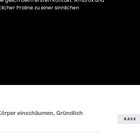
gie gleich beim ersten Kontakt. Ambrox und
icher Praline zu einer sinnlichen
Körper einschäumen. Gründlich
BASE