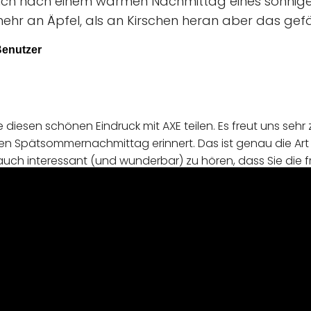
 mich nach einem warmen Nachmittag eines sonni
hr an Äpfel, als an Kirschen heran aber das gefäll
 Benutzer
ie diesen schönen Eindruck mit AXE teilen. Es freut uns sehr 
n Spätsommernachmittag erinnert. Das ist genau die Art v
t auch interessant (und wunderbar) zu hören, dass Sie die 
chtung Kirschen wahrnehmen und dass dies den Duft für 
persönlich, und Rückmeldungen wie die Ihrige tragen dazu
ise wahrgenommen werden. Vielen Dank, dass Sie sich di
 zu schreiben. Wir wissen das sehr zu schätzen! Wenn Si
s zu kontaktieren. Wir werden Ihnen gerne weiterhelfen.