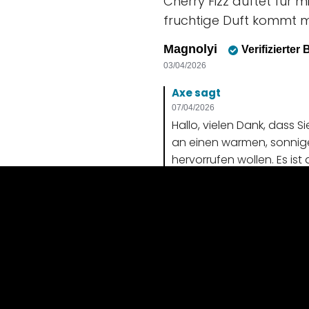
Cherry Fizz duftet für
fruchtige Duft kommt me
Magnolyi
Verifizierter
03/04/2026
Axe sagt
07/04/2026
Hallo, vielen Dank, dass S
an einen warmen, sonnige
hervorrufen wollen. Es is
Richtung Äpfel als in Ri
Dufterlebnisse sind sehr 
auf unterschiedliche We
so durchdachte Bewertung
zögern Sie bitte nicht, un
(3)
Hilfreich
Teilen