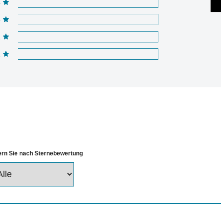
4
3
2
1
tern Sie nach Sternebewertung