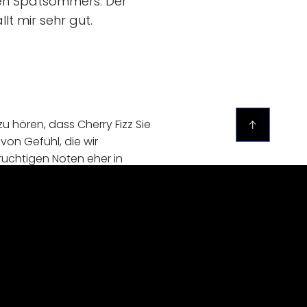
gen Spätsommers. Der
t mir sehr gut.
zu hören, dass Cherry Fizz Sie
on Gefühl, die wir
fruchtigen Noten eher in
Sie noch angenehmer macht.
 bei, dass unsere Produkte
e Zeit genommen haben, eine
e weitere Fragen haben,
Bericht