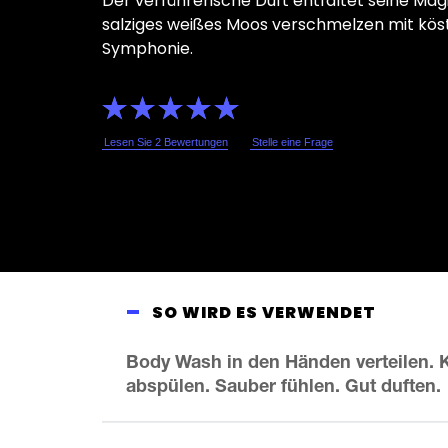
Der verführerische Duft entfaltet seine Ma
salziges weißes Moos verschmelzen mit köstl
Symphonie.
Die
durchschnittliche
Bewertung
dieses
Lesen Sie 2 Bewertungen
Stelle eine Frage
CHERRY
FIZZ
BODY
WASH
beträgt
5.0
von
5
aus
2
Bewertungen.
SO WIRD ES VERWENDET
Body Wash in den Händen verteilen. 
abspülen. Sauber fühlen. Gut duften.