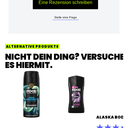
Eine Rezension schreiben
Stelle eine Frage
ALTERNATIVE PRODUKTE
NICHT DEIN DING? VERSUCHE
ES HIERMIT.
ALASKA BODY
Die