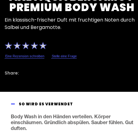
PREMIUM BODY WASH
Ein klassisch-frischer Duft mit fruchtigen Noten durch
Salbei und Bergamotte.
Keine
Bewertungen
für
dieses
Eine Rezension schreiben
Stelle eine Frage
product
abgegeben
SO WIRD ES VERWENDET
Body Wash in den Händen verteilen. Körper
einschäumen. Gründlich abspülen. Sauber fühlen. Gut
duften.