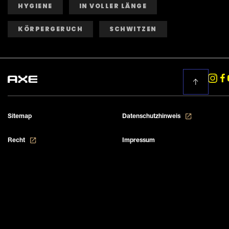
aus
HYGIENE
IN VOLLER LÄNGE
7
Bewertungen.
KÖRPERGERUCH
SCHWITZEN
Sitemap
Datenschutzhinweis
Cookie-Einstellungen
Recht
Impressum
Kontakt
+49 (0) 800 000 4777
FAQ
Barrierefreiheit
Cookie-Informationen