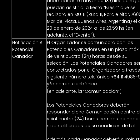
acompañante mayor de 18 (dieciocho) a
puedan asistir a la fiesta “Bresh” que se
realizará en MUTE (Ruta 11, Paraje Alfar, 760
Mar del Plata, Buenos Aires, Argentina) el 
20 de enero de 2024 a las 23.59 hs (en
adelante, el “Evento”):
Notificación Al
El Organizador se comunicará con los
Potencial
Potenciales Ganadores en un plazo máx
Ganador
de veinticuatro (24) horas desde su
selección. Los Potenciales Ganadores se
contactados por el Organizador a través
siguiente número telefónico +54 11 4986-
y/o correo electrónico
ignacio@bienba.c
(en adelante, la “Comunicación”).
Los Potenciales Ganadores deberán
responder dicha Comunicación dentro d
veinticuatro (24) horas corridas de habe
sido notificados de su condición de tal.
Además, cada Ganador deberá suminist