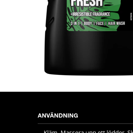
ANVÄNDNING
Kläm. Massera upp ett lödder. Skö