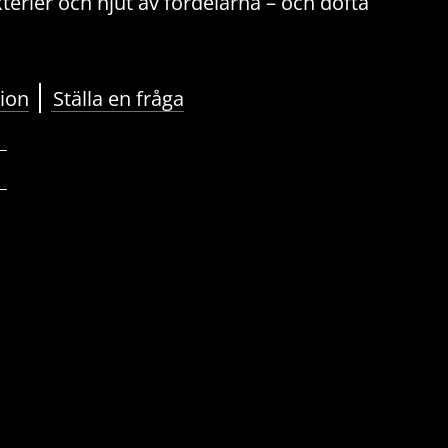
erier och njut av fördelarna – och dofta
sion
Ställa en fråga