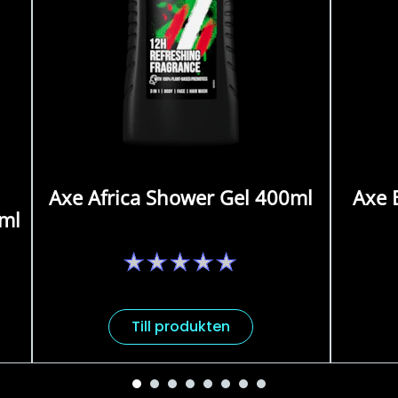
Axe Africa Shower Gel 400ml
Axe 
0ml
Inga
betyg
har
skickats
för
Till produkten
denna
product