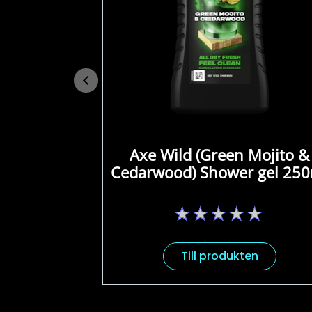
Axe Wild (Green Mojito &
Cedarwood) Shower gel 25
Inga
betyg
har
skickats
Till produkten
för
denna
product