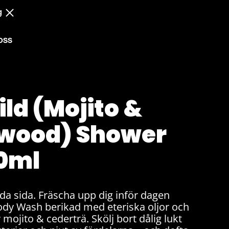
g
OSS
ld (Mojito &
wood) Shower
00ml
lda sida. Fräscha upp dig inför dagen
dy Wash berikad med eteriska oljor och
v mojito & cederträ. Skölj bort dålig lukt