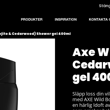
Stän
PRODUKTER
INSPIRATION
KONTAKTA 
ojito & Cedarwood) Shower gel 400ml
Axe Wi
Cedar
gel 4
Släpp loss din vi
med AXE Wild Bo
en härlig ldoft a