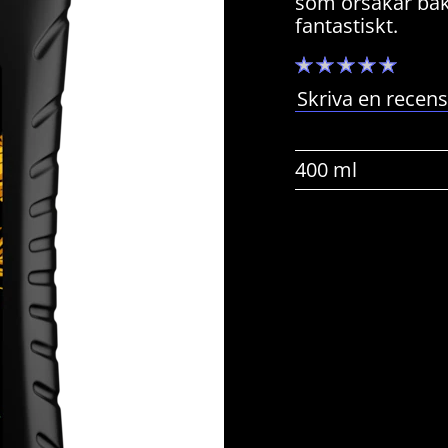
som orsakar bakt
fantastiskt.
Inga
betyg
har
Skriva en recen
skickats
för
denna
product
400 ml