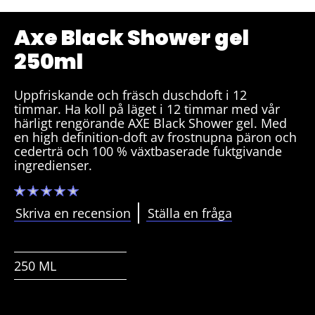
Axe Black Shower gel
250ml
Uppfriskande och fräsch duschdoft i 12
timmar. Ha koll på läget i 12 timmar med vår
härligt rengörande AXE Black Shower gel. Med
en high definition-doft av frostnupna päron och
cederträ och 100 % växtbaserade fuktgivande
ingredienser.
Inga
betyg
har
Skriva en recension
Ställa en fråga
skickats
för
denna
product
250 ML