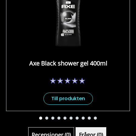
Axe Black shower gel 400ml
Inga
betyg
har
skickats
Till produkten
för
denna
product
Recensioner (0)
Frågor (0)