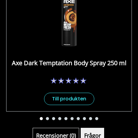
Axe Dark Temptation Body Spray 250 ml
Inga
betyg
har
skickats
Till produkten
för
denna
product
Recensioner (0)
Frågor