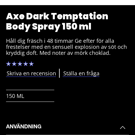
Axe Dark Temptation
Body Spray 150 ml
Håll dig fräsch i 48 timmar Ge efter för alla
frestelser med en sensuell explosion av söt och
kryddig doft. Med noter av mörk choklad.
Inga
betyg
har
Skriva en recension
Ställa en fråga
skickats
för
denna
product
150 ML
ANVÄNDNING