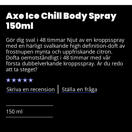
Axe Ice Chill Body Spray
150ml
Gör dig sval i 48 timmar Njut av en kroppsspray
med en härligt svalkande high definition-doft av
frostnupen mynta och uppfriskande citron.
Dofta oemotståndligt i 48 timmar med vår
första dubbelverkande kroppsspray. Är du redo
att ta steget?
Inga
betyg
har
Skriva en recension
Ställa en fråga
skickats
för
denna
product
150 ml