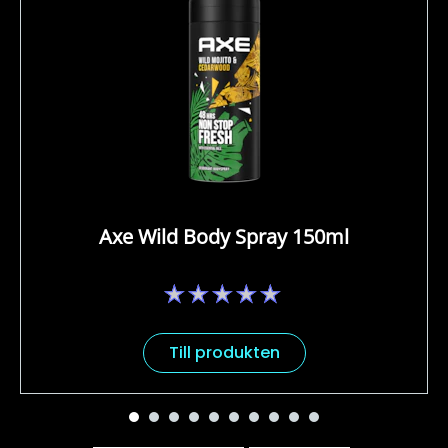
Axe Wild Body Spray 150ml
Inga
betyg
har
skickats
Till produkten
för
denna
product