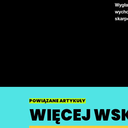
Wygła
wycho
skarpe
POWIĄZANE ARTYKUŁY
WIĘCEJ W