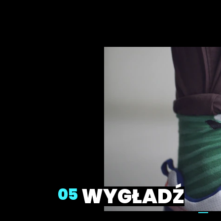
WYGŁADŹ
05