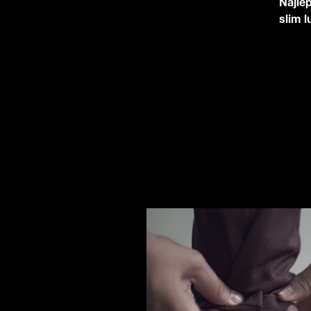
Najlep
slim l