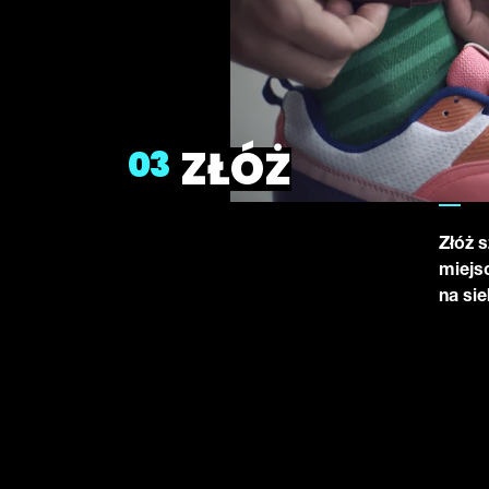
ZŁÓŻ
03
Złóż 
miejsc
na sie