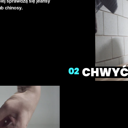
iej sprawdzą się jeansy
ub chinosy.
CHWY
02