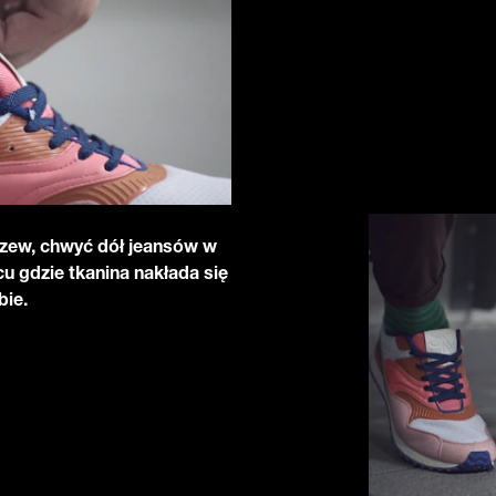
szew, chwyć dół jeansów w
u gdzie tkanina nakłada się
bie.