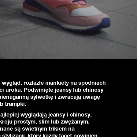
o wygląd, rozlazłe mankiety na spodniach
ci uroku. Podwinięte jeansy lub chinosy
nienaganną sylwetkę i zwracają uwagę
ub trampki.
ajlepiej wyglądają jeansy i chinosy,
kroju prostym, slim lub zwężanym.
nane są świetnym trikiem na
stylizacji, który każdy facet powinien