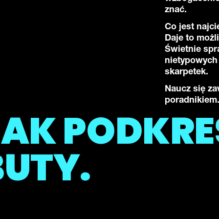
znać.
Co jest naj
Daje to możl
Świetnie spr
nietypowych
skarpetek.
Naucz się za
poradnikiem
JAK PODKRE
BUTY.