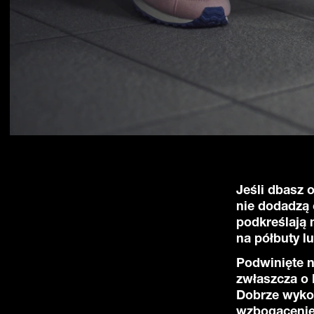
Jeśli dbasz 
nie dodadzą 
podkreślają 
na półbuty l
Podwinięte n
zwłaszcza o 
Dobrze wyko
wzbogacenie 