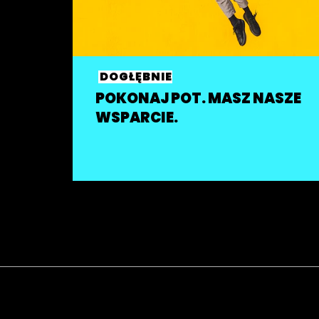
DOGŁĘBNIE
POKONAJ POT. MASZ NASZE
WSPARCIE.