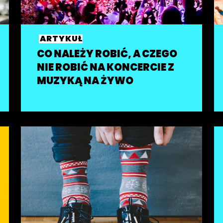
ARTYKUŁ
CO NALEŻY ROBIĆ, A CZEGO
NIE ROBIĆ NA KONCERCIE Z
MUZYKĄ NA ŻYWO