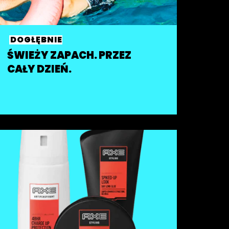
DOGŁĘBNIE
ŚWIEŻY ZAPACH. PRZEZ
CAŁY DZIEŃ.