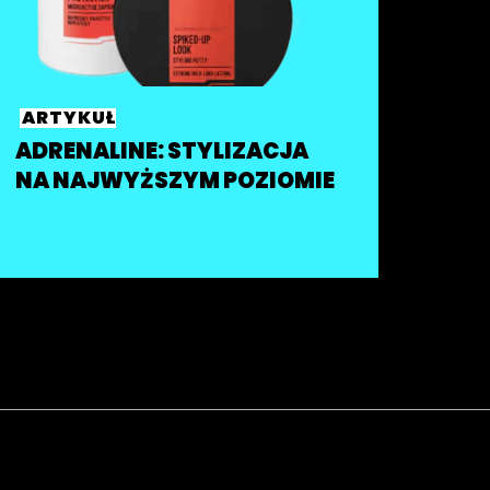
ARTYKUŁ
ADRENALINE: STYLIZACJA
NA NAJWYŻSZYM POZIOMIE