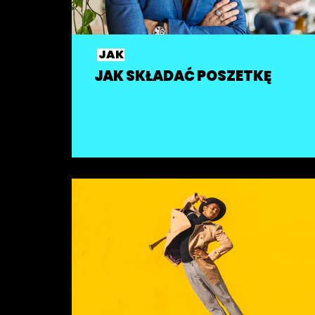
JAK
JAK SKŁADAĆ POSZETKĘ