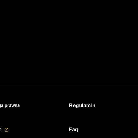
ja prawna
Regulamin
nia plików cookie
+48 801 610 610