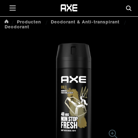
Skip to content
Zoe
Producten
Deodorant & Anti-transpirant
Deodorant