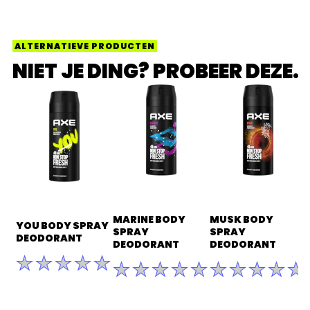
ALTERNATIEVE PRODUCTEN
NIET JE DING? PROBEER DEZE.
MARINE BODY
MUSK BODY
YOU BODY SPRAY
SPRAY
SPRAY
DEODORANT
DEODORANT
DEODORANT
Geen
Geen
Geen
beoordelingen
beoordelingen
beoordelinge
ingediend
ingediend
ingediend
voor
voor
voor
deze
deze
deze
product
product
product