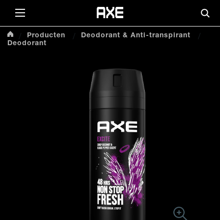
Skip to content
Zoe
Producten
Deodorant & Anti-transpirant
Deodorant