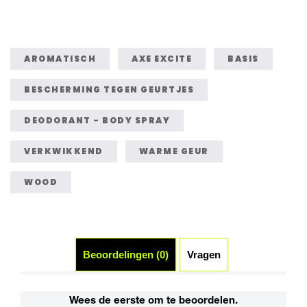
ingediend
ingediend
ingediend
voor
voor
voor
deze
deze
deze
product
product
product
AROMATISCH
AXE EXCITE
BASIS
BESCHERMING TEGEN GEURTJES
DEODORANT - BODY SPRAY
VERKWIKKEND
WARME GEUR
WOOD
Beoordelingen (0)
Vragen
Wees de eerste om te beoordelen.