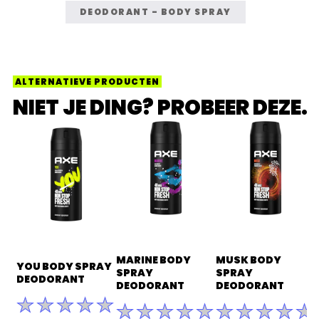
DEODORANT - BODY SPRAY
ALTERNATIEVE PRODUCTEN
NIET JE DING? PROBEER DEZE.
MARINE BODY
MUSK BODY
YOU BODY SPRAY
SPRAY
SPRAY
DEODORANT
DEODORANT
DEODORANT
Geen
Geen
Geen
beoordelingen
beoordelingen
beoordeli