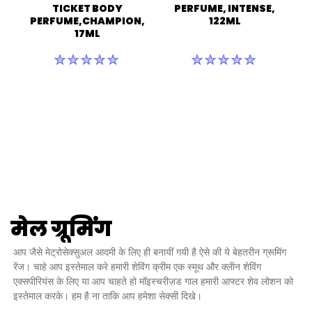
TICKET BODY
PERFUME, INTENSE,
PERFUME,CHAMPION,
122ML
17ML
इस
इस
product
product
के
के
लिए
लिए
कोई
कोई
रेटिंग
रेटिंग
सबमिट
सबमिट
नहीं
नहीं
की
की
गई
गई
मेल ग्रूमिंग
आप जैसे मेट्रोसेक्सुअल आदमी के लिए ही बनायीं गयी है ऐसे की ये बेहतरीन ग्रूमिंग
रेंज। चाहे आप इस्तेमाल करे हमारी शेविंग क्रीम एक स्मूथ और क्लीन शेविंग
एक्सपीरियंस के लिए या आप चाहते हो मॉइस्चरीज़ड गाल हमारी आफ्टर शेव लोशन को
इस्तेमाल करके। हम है ना ताकि आप हमेशा सेक्सी दिखे।