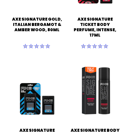
AXE SIGNATURE GOLD,
AXE SIGNATURE
ITALIAN BERGAMOT &
TICKET BODY
AMBER WOOD, 80ML
PERFUME, INTENSE,
17ML
इस
इस
product
product
के
के
लिए
लिए
कोई
कोई
रेटिंग
रेटिंग
सबमिट
सबमिट
नहीं
नहीं
की
की
गई
गई
AXE SIGNATURE
AXE SIGNATURE BODY