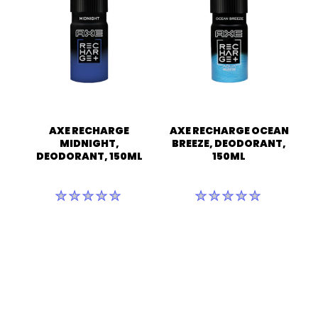
नहीं
नहीं
की
की
गई
गई
AXE RECHARGE
AXE RECHARGE OCEAN
MIDNIGHT,
BREEZE, DEODORANT,
DEODORANT, 150ML
150ML
इस
इस
product
product
के
के
लिए
लिए
कोई
कोई
रेटिंग
रेटिंग
सबमिट
सबमिट
नहीं
नहीं
की
की
गई
गई