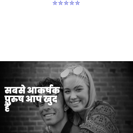
इस
product
के
लिए
कोई
रेटिंग
सबमिट
नहीं
की
गई
सबसे आकर्षक
पुरुष आप खुद
हैं