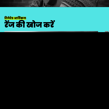
रिलेटेड आर्टिकल
रेंज की खोज करें
गहराई में
सिग्नेचर: रिफ़ाइंड ग्रूमिंग