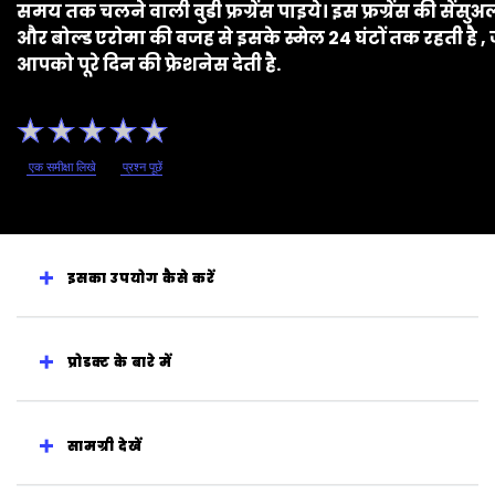
समय तक चलने वाली वुडी फ्रग्रेंस पाइये। इस फ्रग्रेंस की सेंसुअ
और बोल्ड एरोमा की वजह से इसके स्मेल 24 घंटों तक रहती है ,
आपको पूरे दिन की फ्रेशनेस देती है.
इस
product
के
लिए
एक समीक्षा लिखे
प्रश्न पूछें
कोई
रेटिंग
सबमिट
नहीं
की
गई
इसका उपयोग कैसे करें
प्रोडक्ट के बारे में
सामग्री देखें