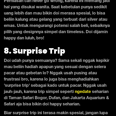
Perhiasan can never go wrong, karena ini memang jadi
hal yang disukai wanita. Saat kebetulan punya sedikit
uang lebih dan mau bikin doi merasa spesial, lo bisa
beliin kalung atau gelang yang terbuat dari silver atau
emas. Untuk mengurangi potensi salah beli, sebaiknya
pilih yang designnya simpel dan timeless. Doi dijamin
happy dan luluh, bro!
8. Surprise Trip
Doi udah punya semuanya? Sama sekali nggak kepikir
mau beliin hadiah apapun yang sesuai dengan selera
pacar atau gebetan lo? Nggak usah pusing atau
frustrasi bro, karena lo juga bisa menghadiahkan
'surprise trip' sebagai kado untuk pacar. Nggak usah
jauh-jauh, karena trip simpel seperti
ngedate
seharian
di Taman Safari Bogor, Dufan, dan Jakarta Aquarium &
Safari aja bisa bikin doi happy seharian.
Biar surprise trip ini terasa makin spesial, jangan lupa