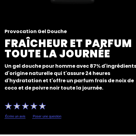
Provocation Gel Douche
FRAÎCHEUR ET PARFUM
TOUTE LA JOURNÉE
Un gel douche pour homme avec 87% d'ingrédient
d'origine naturelle qui t'assure 24 heures
d'hydratation et t'offre un parfum frais de noix de
coco et de poivre noir toute la journée.
Aucune
évaluation
soumise
pour
Écrire un avis
Poser une question
ce
product