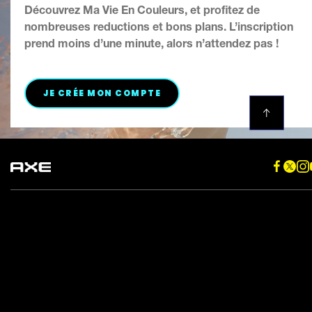
2
notes.
Découvrez Ma Vie En Couleurs, et profitez de
notes.
nombreuses reductions et bons plans. L’inscription
prend moins d’une minute, alors n’attendez pas !
BONS PLANS ET JEUX CONC
JE CRÉE MON COMPTE
Localisateur de magasin
Plan du site
Contacte Nous
Politique de confidentialité
Accessibilité
Paramètres des cookies
Accessibilité
Mentions légales