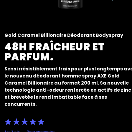
Gold Caramel Billionaire Déodorant Bodyspray
48H FRAÎCHEUR ET
PARFUM.
Sens irrésistiblement frais pour plus longtemps av
le nouveau déodorant homme spray AXE Gold
Caramel Billionaire au format 200 ml. Sa nouvelle
technologie anti-odeur renforcée en actifs de zinc
et brevetée le rend imbattable face à ses
concurrents.
La
note
moyenne
de
Lire 2 avis
Poser une question