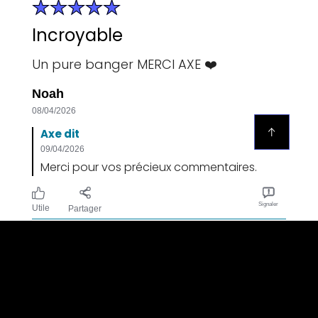
Incroyable
Un pure banger MERCI AXE ❤️
Noah
08/04/2026
Axe dit
09/04/2026
Merci pour vos précieux commentaires.
Signaler
Utile
Partager
Juste incroyable
Merci axe pour se banger