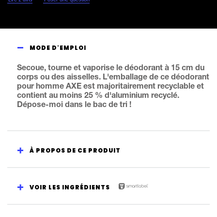
ce
Gold
Caramel
Billionaire
Déodorant
Bodyspray
est
MODE D'EMPLOI
de
5.0
sur
5
Secoue, tourne et vaporise le déodorant à 15 cm du
à
corps ou des aisselles. L'emballage de ce déodorant
partir
de
pour homme AXE est majoritairement recyclable et
2
contient au moins 25 % d'aluminium recyclé.
notes.
Dépose-moi dans le bac de tri !
À PROPOS DE CE PRODUIT
VOIR LES INGRÉDIENTS