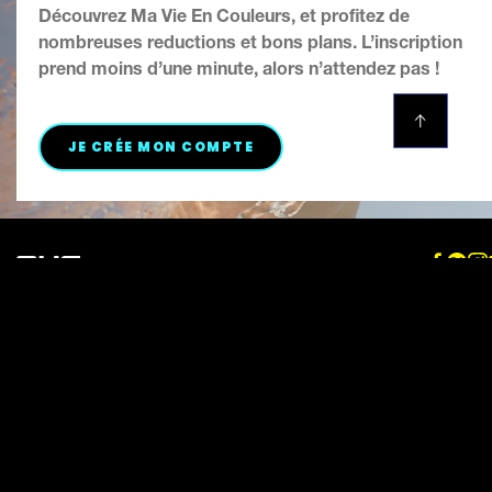
de
note
Découvrez Ma Vie En Couleurs, et profitez de
2
notes.
nombreuses reductions et bons plans. L’inscription
prend moins d’une minute, alors n’attendez pas !
BONS PLANS ET JEUX CONC
JE CRÉE MON COMPTE
Localisateur de magasin
Plan du site
Contacte Nous
Politique de confidentialité
Accessibilité
Accessibilité
Mentions légales
Politique Cookies