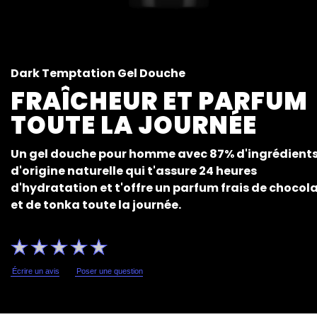
Dark Temptation Gel Douche
FRAÎCHEUR ET PARFUM
TOUTE LA JOURNÉE
Un gel douche pour homme avec 87% d'ingrédient
d'origine naturelle qui t'assure 24 heures
d'hydratation et t'offre un parfum frais de chocol
et de tonka toute la journée.
Aucune
évaluation
soumise
pour
Écrire un avis
Poser une question
ce
product