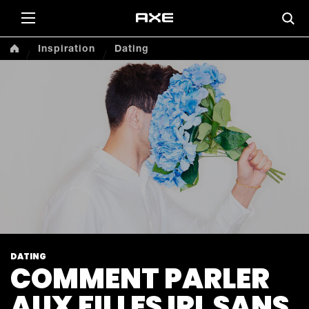
This
Inspiration
Dating
DATING
COMMENT PARLER
AUX FILLES IRL SANS