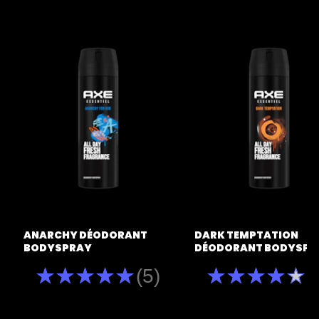
ANARCHY DÉODORANT
DARK TEMPTATION
BODYSPRAY
DÉODORANT BODYSPR
La
La
(5)
(
note
note
moyenne
moyenne
de
de
ce
ce