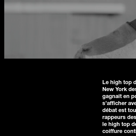
Le high top 
New York des
gagnait en p
s’afficher av
débat est to
rappeurs des
le high top d
coiffure cont