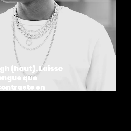
igh (haut). Laisse
longue que
 contraste en