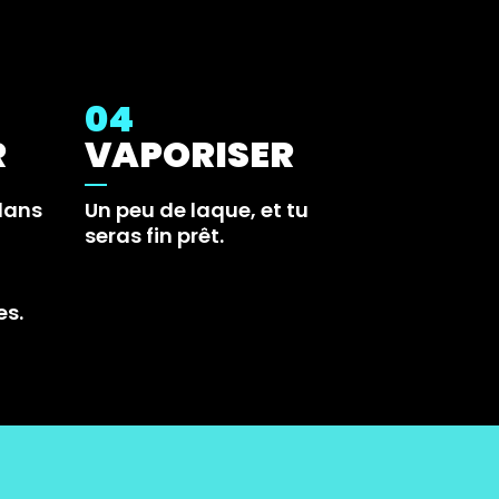
04
R
VAPORISER
dans
Un peu de laque, et tu
seras fin prêt.
es.