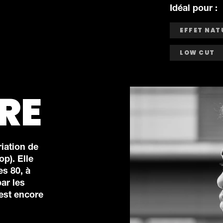
Idéal pour :
EFFET NAT
LOW CUT
RE
iation de
op). Elle
s 80, à
ar les
 est encore