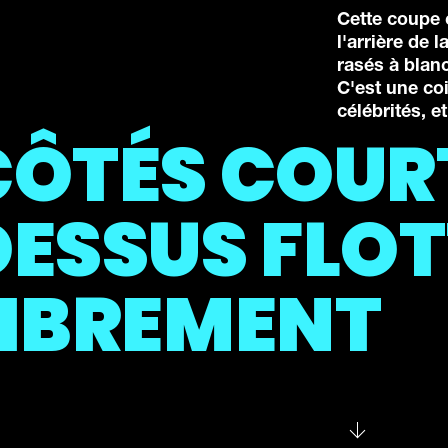
Cette coupe c
l'arrière de 
rasés à blanc
C'est une co
célébrités, e
CÔTÉS COUR
DESSUS FLO
LIBREMENT