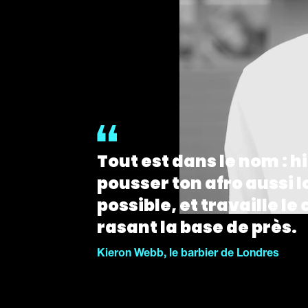
Tout est dans le nom : h
pousser ton afro aussi 
possible, et travaille le
rasant la base de près.
Kieron Webb, le barbier de Londres