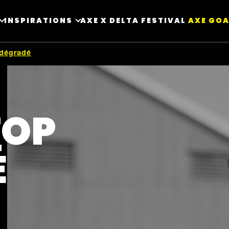
INSPIRATIONS
AXE X DELTA FESTIVAL ​
AXE GOA
 dégradé
TOP
É