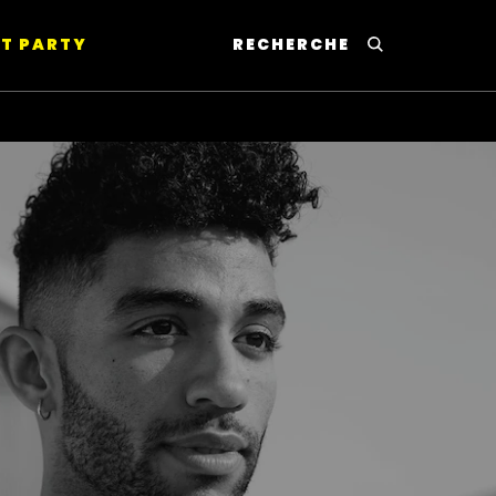
T PARTY
RECHERCHE
This will lead to Sear