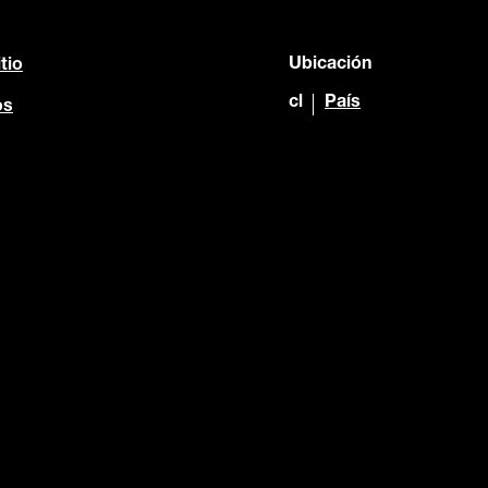
Ubicación
tio
cl
País
os