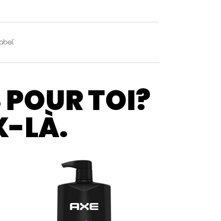
S POUR TOI?
X-LÀ.