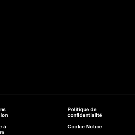
ons
Politique de
tion
confidentialité
e à
Cookie Notice
tre