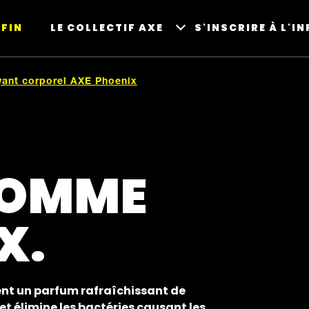
FIN
LE COLLECTIF AXE
S'INSCRIRE À L'I
ant corporel AXE Phoenix
COMME
X.
ent un parfum rafraîchissant de
t élimine les bactéries causant les