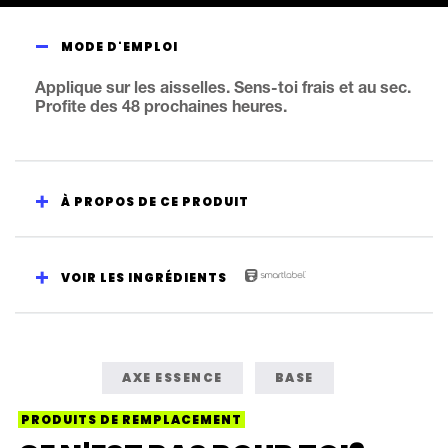
ce
Antisudorifique
MODE D'EMPLOI
en
bâton
Applique sur les aisselles. Sens-toi frais et au sec.
Profite des 48 prochaines heures.
AXE
Essence
est
de
À PROPOS DE CE PRODUIT
4.3
sur
5
VOIR LES INGRÉDIENTS
à
partir
de
38
AXE ESSENCE
BASE
notes.
PRODUITS DE REMPLACEMENT