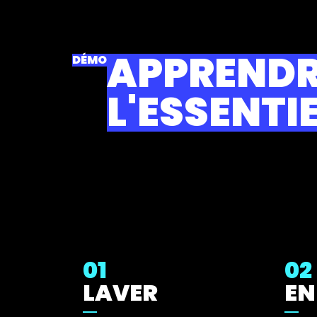
APPREND
DÉMO
L'ESSENTI
01
02
LAVER
EN