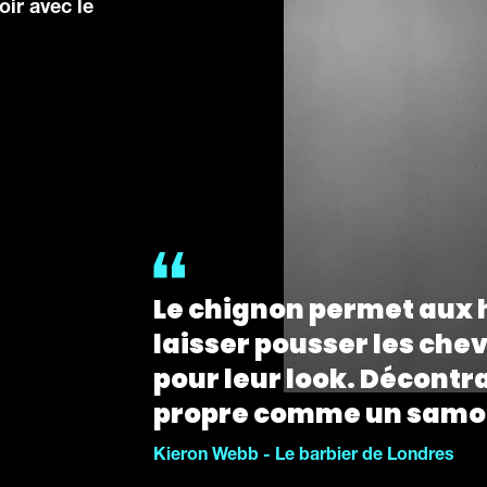
oir avec le
Le chignon permet aux
laisser pousser les che
pour leur look. Décontra
propre comme un samo
Kieron Webb - Le barbier de Londres