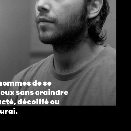
 hommes de se
veux sans craindre
cté, décoiffé ou
urai.