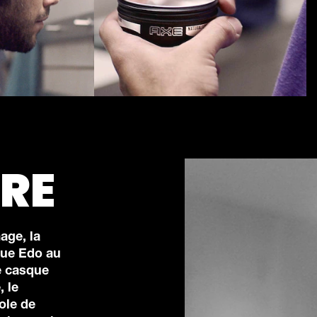
IRE
age, la
oque Edo au
e casque
, le
ole de