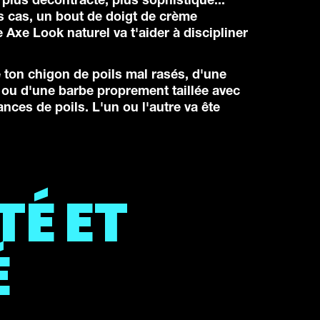
plus décontracté, plus sophistiqué...
s cas, un bout de doigt de crème
Axe Look naturel va t'aider à discipliner
.
on chigon de poils mal rasés, d'une
ou d'une barbe proprement taillée avec
nces de poils. L'un ou l'autre va ête
É ET
É