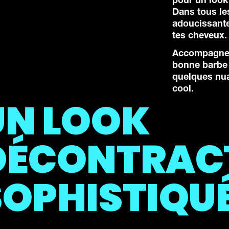
pour un look 
Dans tous le
adoucissante 
tes cheveux
Accompagne t
bonne barbe 
quelques nua
cool.
UN LOOK
DÉCONTRACT
SOPHISTIQU