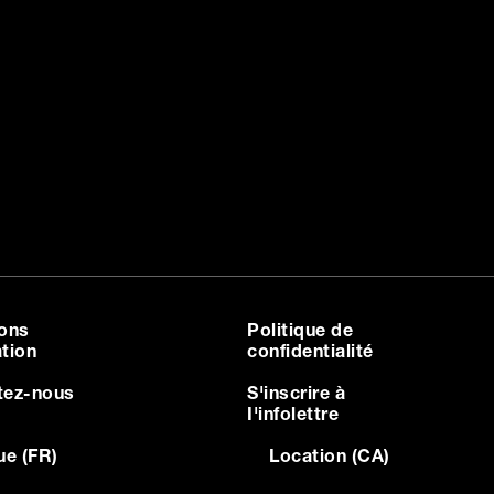
ions
Politique de
ation
confidentialité
tez-nous
S'inscrire à
I'infolettre
ue (FR)
Location (CA)