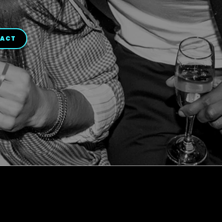
OUPS!
TACT