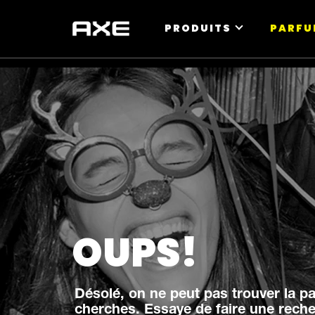
PRODUITS
PARFU
OUPS!
Désolé, on ne peut pas trouver la p
cherches. Essaye de faire une reche