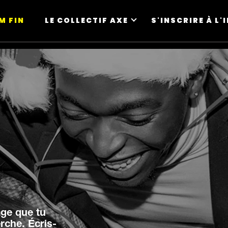
M FIN
LE COLLECTIF AXE
S'INSCRIRE À L
age que tu
rche. Écris-