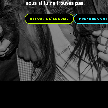
nous si tu ne trouves pas.
OUPS!
RETOUR À L'ACCUEIL
PRENDRE CON