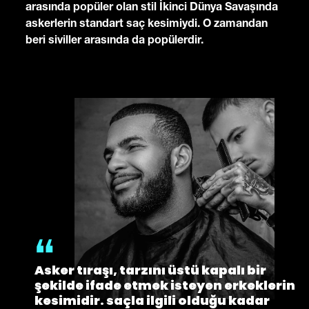
arasında popüler olan stil İkinci Dünya Savaşında
askerlerin standart saç kesimiydi. O zamandan
beri siviller arasında da popülerdir.
Asker tıraşı, tarzını üstü kapalı bir
şekilde ifade etmek isteyen erkeklerin
kesimidir. saçla ilgili olduğu kadar