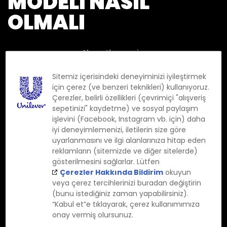
MODELI NASIL
OLMALI
Sitemiz içerisindeki deneyiminizi iyileştirmek
için çerez (ve benzeri teknikleri) kullanıyoruz.
Temel özelliklerini öğrenin
Çerezler, belirli özellikleri (çevrimiçi "alışveriş
sepetinizi" kaydetme) ve sosyal paylaşım
DOĞAL GÖRÜNÜM
DOĞAL YÜZEY
işlevini (Facebook, Instagram vb. için) daha
iyi deneyimlemenizi, iletilerin size göre
KISA
ORTA SERTLEŞTİRME
uyarlanmasını ve ilgi alanlarınıza hitap eden
reklamların (sitemizde ve diğer sitelerde)
ÇOK KISA KESİM
İNCE SAÇ
gösterilmesini sağlarlar. Lütfen
Çerezler Hakkında Bildirim
okuyun
veya çerez tercihlerinizi buradan değiştirin
(bunu istediğiniz zaman yapabilirsiniz).
“Kabul et”e tıklayarak, çerez kullanımımıza
onay vermiş olursunuz.