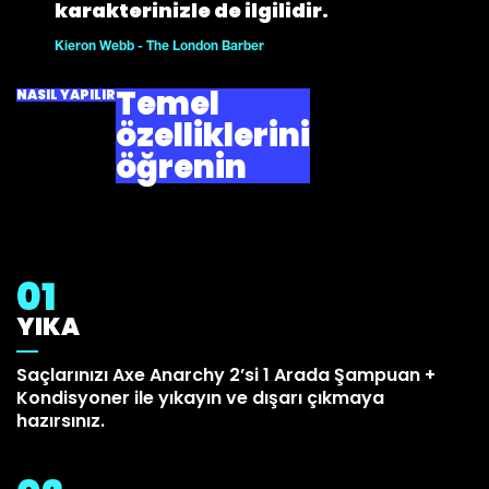
karakterinizle de ilgilidir.
Kieron Webb - The London Barber
Temel
NASIL YAPILIR
özelliklerini
öğrenin
01
YIKA
Saçlarınızı Axe Anarchy 2’si 1 Arada Şampuan +
Kondisyoner ile yıkayın ve dışarı çıkmaya
hazırsınız.