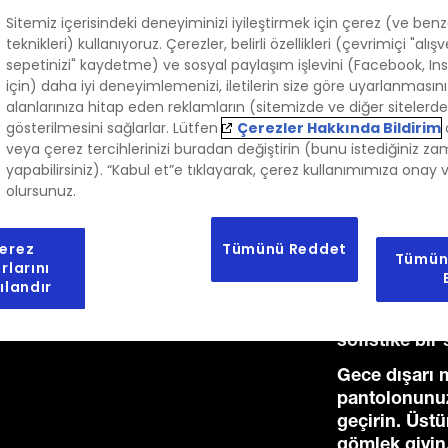
Sitemiz içerisindeki deneyiminizi iyileştirmek için çerez (ve benz
teknikleri) kullanıyoruz. Çerezler, belirli özellikleri (çevrimiçi "alışv
sepetinizi" kaydetme) ve sosyal paylaşım işlevini (Facebook, In
için) daha iyi deneyimlemenizi, iletilerin size göre uyarlanmasını 
alanlarınıza hitap eden reklamların (sitemizde ve diğer sitelerd
gösterilmesini sağlarlar. Lütfen
Çerezler Hakkında Bildirim
veya çerez tercihlerinizi buradan değiştirin (bunu istediğiniz z
yapabilirsiniz). “Kabul et”e tıklayarak, çerez kullanımımıza onay 
olursunuz.
erez
Tümünü Reddet
Tümün
rlarını
Trendler geli
ılandır
klasiğidir. S
montlara ve b
sofistike bir 
Gece dışarı m
pantolonunuzu
geçirin. Üstü
gömlek giyin