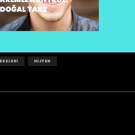
DOĞAL TARZ
EKELERİ
HİJYEN