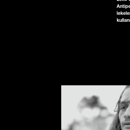
Leke 
Antip
lekele
kullan