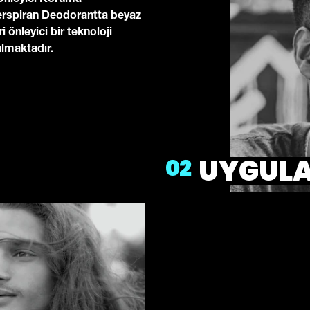
Önleyici Koruma
erspiran Deodorantta beyaz
ri önleyici bir teknoloji
ılmaktadır.
UYGUL
02