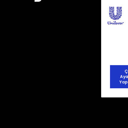
Ç
Aya
Yap