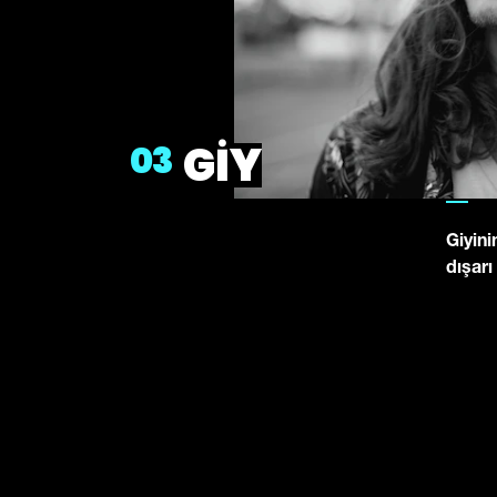
GIY
03
Giyin
dışarı