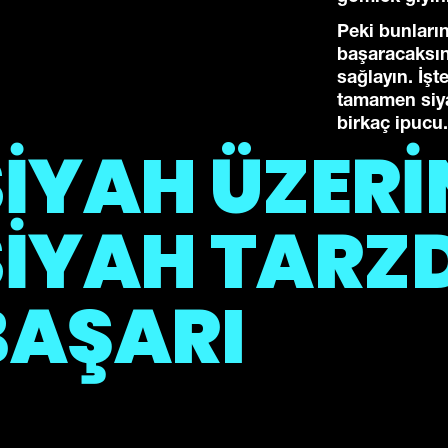
Peki bunları
başaracaksın
sağlayın. İşt
tamamen siya
birkaç ipucu.
SİYAH ÜZERİ
SİYAH TARZ
BAŞARI