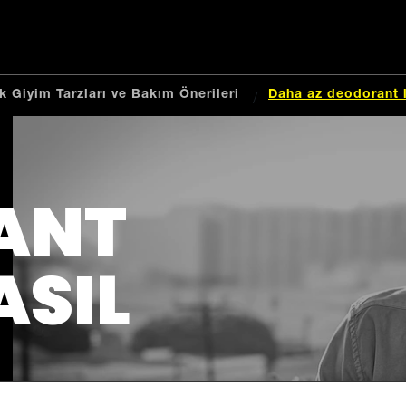
k Giyim Tarzları ve Bakım Önerileri
Daha az deodorant 
ANT
ASIL