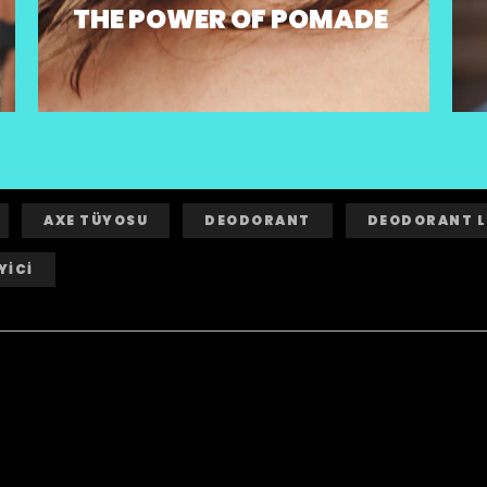
THE POWER OF POMADE
AXE TÜYOSU
DEODORANT
DEODORANT L
YİCİ