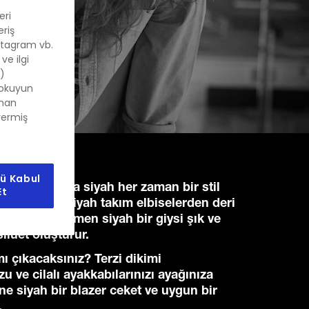
eri
eriş
stagram vb.
ve ilgi
e)
okuyun
aman
vermiş
ü Kabul
r ve gider ama siyah her zaman bir stil
Et
iyah üzerine siyah takım elbiselerden deri
otlara, tamamen siyah bir giysi şık ve
siluet oluşturur.
ı çıkacaksınız? Terzi dikimi
 ve cilalı ayakkabılarınızı ayağınıza
ne siyah bir blazer ceket ve uygun bir
.