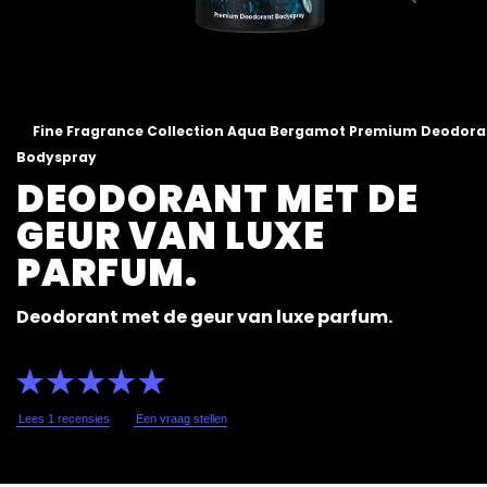
Fine Fragrance Collection Aqua Bergamot Premium Deodora
Bodyspray
DEODORANT MET DE
GEUR VAN LUXE
PARFUM.
Deodorant met de geur van luxe parfum.
De
gemiddelde
beoordeling
van
Lees 1 recensies
Een vraag stellen
deze
Fine
Fragrance
Collection
Aqua