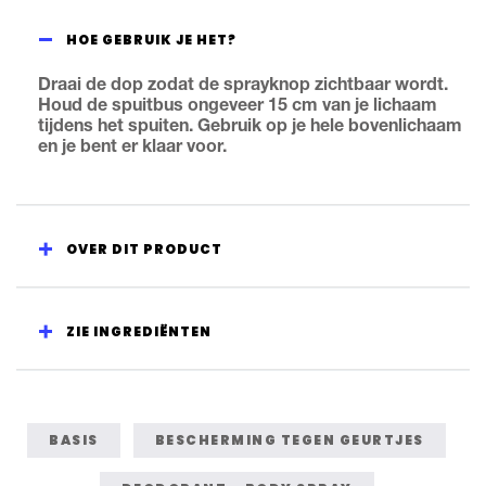
Bergamot
Premium
HOE GEBRUIK JE HET?
Deodorant
Bodyspray
is
5.0
Draai de dop zodat de sprayknop zichtbaar wordt.
van
Houd de spuitbus ongeveer 15 cm van je lichaam
de
5
tijdens het spuiten. Gebruik op je hele bovenlichaam
op
en je bent er klaar voor.
basis
van
1
beoordelingen.
OVER DIT PRODUCT
ZIE INGREDIËNTEN
BASIS
BESCHERMING TEGEN GEURTJES