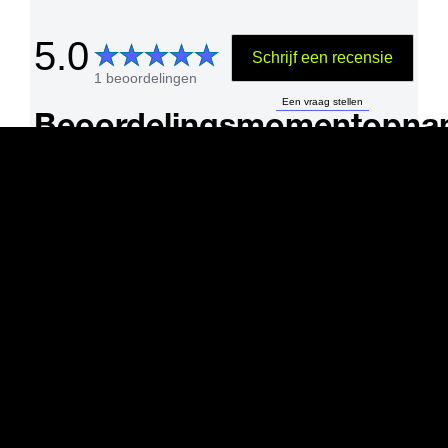
5.0
Schrijf een recensie
1 beoordelingen
Een vraag stellen
Beoordelingsmomentopn
5
1
4
3
2
1
1
Beoordelingen