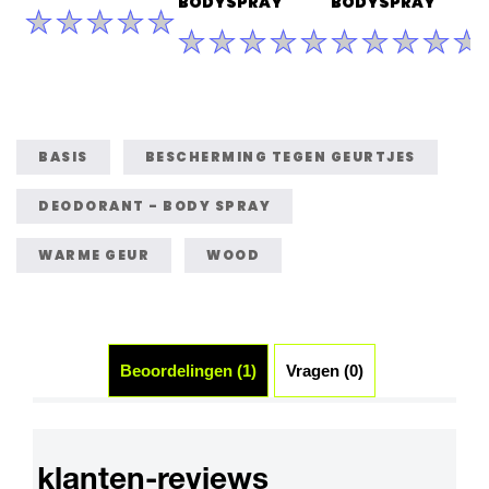
BODYSPRAY
BODYSPRAY
Geen
beoordelingen
Geen
Geen
ingediend
beoordelingen
beoordelinge
voor
ingediend
ingediend
deze
voor
voor
product
deze
deze
product
product
BASIS
BESCHERMING TEGEN GEURTJES
DEODORANT - BODY SPRAY
WARME GEUR
WOOD
Beoordelingen (1)
Vragen (0)
klanten-reviews