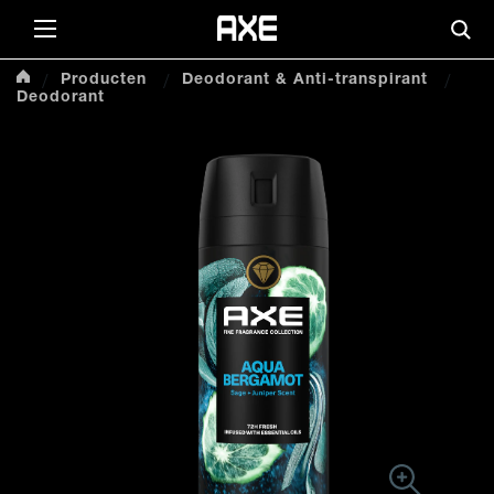
Skip to content
Zoe
Producten
Deodorant & Anti-transpirant
Deodorant