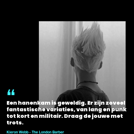
Een hanenkam is geweldig. Er zijn zoveel
fantastische variaties, van lang en punk
tot kort en militair. Draag de jouwe met
trots.
Kieron Webb - The London Barber