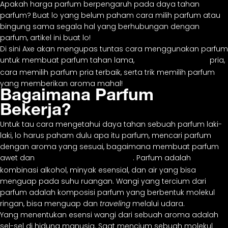
Apakah harga parfum berpengaruh pada daya tahan
parfum?
Buat lo yang belum paham cara milih parfum atau
bingung sama segala hal yang berhubungan dengan
parfum, artikel ini buat lo!
Di sini Axe akan mengupas tuntas cara menggunakan parfum
untuk membuat parfum tahan lama,
pria,
rekomendasi parfum
cara memilih parfum pria terbaik, serta trik memilih parfum
yang memberikan aroma mahal!
Bagaimana Parfum
Bekerja?
Untuk tau cara mengetahui daya tahan sebuah parfum laki-
laki, lo harus paham dulu apa itu parfum, mencari parfum
dengan aroma yang sesuai, bagaimana membuat parfum
awet dan
. Parfum adalah
gimana cara parfum bekerja
kombinasi alkohol, minyak esensial, dan air yang bisa
menguap pada suhu ruangan. Wangi yang tercium dari
parfum adalah komposisi parfum yang berbentuk molekul
ringan, bisa menguap dan
traveling
melalui udara.
Yang menentukan esensi wangi dari sebuah aroma adalah
sel-sel di hidung manusia. Saat mencium sebuah molekul