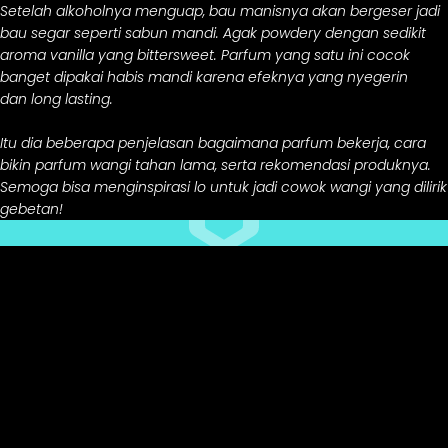
Setelah alkoholnya menguap, bau manisnya akan bergeser jadi
bau segar seperti sabun mandi. Agak
powdery
dengan sedikit
aroma
vanilla
yang
bittersweet.
Parfum yang satu ini cocok
banget dipakai habis mandi karena efeknya yang nyegerin
dan
long lasting.
Itu dia beberapa penjelasan bagaimana parfum bekerja, cara
bikin parfum wangi tahan lama, serta rekomendasi produknya.
Semoga bisa menginspirasi lo untuk jadi cowok wangi yang dilirik
gebetan!
ARTIKEL TERKAIT
Peta Situs
Pemberitahuan Privasi
Pemberitahuan Cookie
Preferensi Cookie