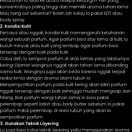
kebutuhan lo. Mau ke acara resepsi keluarga? Pilih yang
konsentratnya paling tinggi dan memiliki aroma tahan lama.
Mau
hang out
sebentar? Boleh lah kalau lo pakai EDT atau
body spray.
2. Kondisi Kulit
Percaya atau nggak, kondisi kulit memengaruhi ketahanan
wangi sebuah parfum. Agar parfum bisa
stay
lama di kulit, lo
butuh minyak atau kulit yang lembap agar parfum bisa
terserap dengan baik pada kulit.
Coba deh, lo semprot parfum di atas kertas yang teksturnya
kering! Dijamin wanginya nggak akan tahan lama dibanding
sama kulit. Wanginya juga akan beda karena nggak terjadi
reaksi kimia dengan aroma alami tubuh lo.
Menyemprotkan parfum pada kulit kering akan bikin parfum
nggak terserap dengan baik sehingga mudah menguap dan
hilang. Biar parfum wangi tahan lama, lo bisa pakai
pelembap seperti
lotion
atau
body butter
sebelum lo pakai
parfum. Pakai pelembap di area tubuh yang akan lo
semprotkan parfum.
3. Gunakan Teknik Layering
Lo juga bisa coba teknik
layering,
yaitu menggunakan aroma