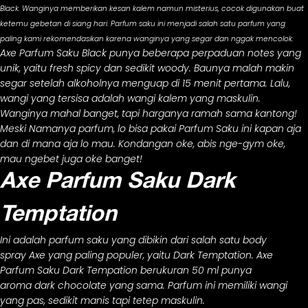
Black. Wanginya memberikan kesan kalem namun misterius, cocok digunakan buat
ketemu gebetan di siang hari. Parfum saku ini menjadi salah satu parfum yang
paling kami rekomendasikan karena wanginya yang segar dan nggak mencolok.
Axe Parfum Saku Black punya beberapa perpaduan notes yang
unik, yaitu
fresh spicy
dan sedikit
woody
. Baunya malah makin
segar setelah alkoholnya menguap di 15 menit pertama. Lalu,
wangi yang tersisa adalah wangi kalem yang maskulin.
Wanginya mahal banget, tapi harganya ramah sama kantong!
Meski Namanya parfum, lo bisa pakai Parfum Saku ini kapan aja
dan di mana aja lo mau. Kondangan oke, abis nge-gym oke,
mau ngebet juga oke banget!
Axe Parfum Saku Dark
Temptation
Ini adalah parfum saku yang dibikin dari salah satu body
spray
Axe yang paling populer, yaitu Dark Temptation. Axe
Parfum Saku Dark Tempation berukuran 50 ml punya
aroma
dark chocolate
yang sama. Parfum ini memiliki wangi
yang pas, sedikit manis tapi tetep maskulin.