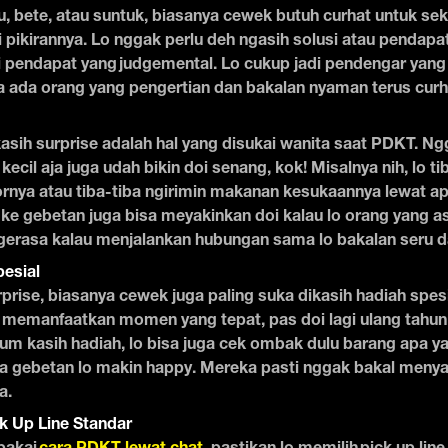
au, bete, atau suntuk, biasanya cewek butuh curhat untuk sek
di pikirannya. Lo nggak perlu deh ngasih solusi atau pendapa
i pendapat yang judgemental. Lo cukup jadi pendengar yang 
 ada orang yang pengertian dan bakalan nyaman terus curh
kasih surprise adalah hal yang disukai wanita saat PDKT. Ng
kecil aja juga udah bikin doi senang, kok! Misalnya nih, lo t
rnya atau tiba-tiba ngirimin makanan kesukaannya lewat apli
 ke gebetan juga bisa meyakinkan doi kalau lo orang yang asi
ngerasa kalau menjalankan hubungan sama lo bakalan seru
esial
rprise, biasanya cewek juga paling suka dikasih hadiah spes
h memanfaatkan momen yang tepat, pas doi lagi ulang tahun 
lum kasih hadiah, lo bisa juga cek ombak dulu barang apa ya
a gebetan lo makin happy. Mereka pasti nggak bakal menyan
a.
ck Up Line Standar