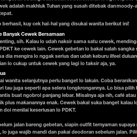
wek adalah makhluk Tuhan yang susah ditebak dan moody-an
epat.
berhasil, kuy cek hal-hal yang disukai wanita berikut ini!
ke Banyak Cewek Bersamaan
penting, sih. Kalau lo udah naksir sama satu cewek, mending
 PDKT ke cewek lain. Cewek gebetan lo bakal salah sangka 
isa dia mengira lo nggak serius dan udah keburu ilfeel duluan
an lo cukup untuk cewek yang lagi lo taksir aja, ya.
dua
i wanita selanjutnya perlu banget lo lakuin. Coba beranikan 
ri tau juga seperti apa selera tongkrongannya. Lo bisa pilih
ntis buat ngobrol panjang lebar. Misalnya aja nih, café atau
tik plus makanannya enak. Cewek bakal suka banget kalau 
in doi menilai keseriusan lo PDKT.
elum jalan bareng gebetan, siapin outfit ternyaman supaya
 lo juga wajib mandi dan pakai deodoran sebelum jalan. Pil