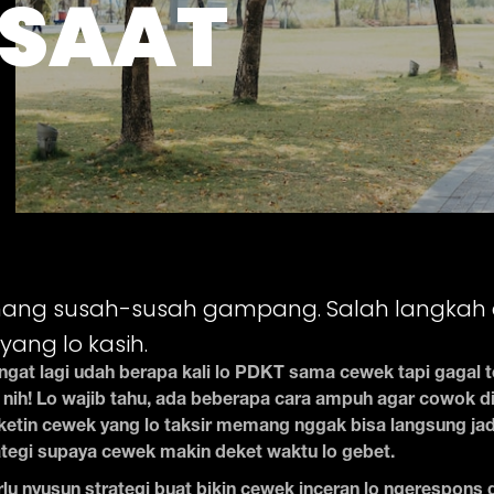
 SAAT
g susah-susah gampang. Salah langkah diki
yang lo kasih.
ingat lagi udah berapa kali lo PDKT sama cewek tapi gagal te
 nih! Lo wajib tahu, ada beberapa cara ampuh agar cowok di
tin cewek yang lo taksir memang nggak bisa langsung jadia
rategi supaya cewek makin deket waktu lo gebet.
erlu nyusun strategi buat bikin cewek inceran lo ngerespons