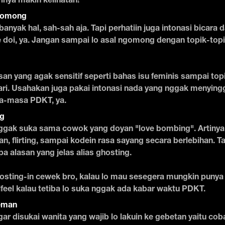
rinya makin kelihatan!
gomong
banyak hal, sah-sah aja. Tapi perhatiin juga intonasi bicara
e doi, ya. Jangan sampai lo asal ngomong dengan topik-topi
n yang agak sensitif seperti bahas isu feminis sampai top
ari. Usahakan juga pakai intonasi nada yang nggak menyin
a-masa PDKT, ya.
ng
gak suka sama cowok yang doyan "love bombing". Artinya, 
n, flirting, sampai kodein rasa sayang secara berlebihan. Tap
a alasan yang jelas alias ghosting.
osting-in cewek bro, kalau lo mau sesegera mungkin puny
feel kalau tetiba lo suka nggak ada kabar waktu PDKT.
eman
agar disukai wanita yang wajib lo lakuin ke gebetan yaitu cob