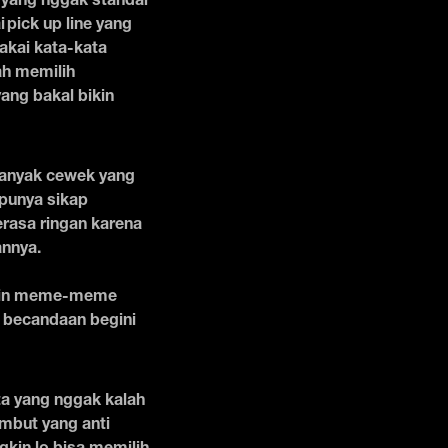
ne yang nggak standar
pick up line yang
pakai kata-kata
ah memilih
yang bakal bikin
 banyak cewek yang
 punya sikap
erasa ringan karena
annya.
muin meme-meme
uh becandaan begini
ta yang nggak kalah
ambut yang anti