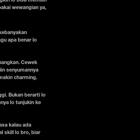
kin lo bisa memilih
pakai wewangian ya,
 kebanyakan
gu apa benar lo
enangkan. Cewek
tiin senyumannya
emakin charming.
i. Bukan berarti lo
nya lo tunjukin ke
asa kalau ada
skill lo bro, biar