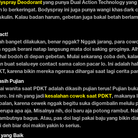
dyspray Deodorant
yang punya Dual Action Technology yang
lo berkeringat. Bodyspray ini juga punya wangi khas dark 
ulin. Kalau badan harum, gebetan juga bakal betah berla
act!
sah banget dilakukan, benar nggak? Nggak jarang, para cowo
ggak berani natap langsung mata doi saking groginya. Alhas
al bodoh di depan gebetan. Mulai sekarang coba deh, kalau
 buat selalu eye contact sama calon pacar lo. Ini adalah hal
T, karena bikin mereka ngerasa dihargai saat lagi cerita pan
sih Pujian
ai wanita saat PDKT adalah dikasih pujian terus! Pujian buka
ro. Ini nih yang jadi
kesalahan cowok saat PDKT
, makanya l
balan, karena cewek nggak begitu suka digombalin melulu p
berupa apa aja. Misalnya nih, doi baru aja potong rambut. Na
ambutnya bagus. Atau, pas doi lagi pakai baju yang bikin di
i deh biar doi makin yakin lo serius.
 yang Baik