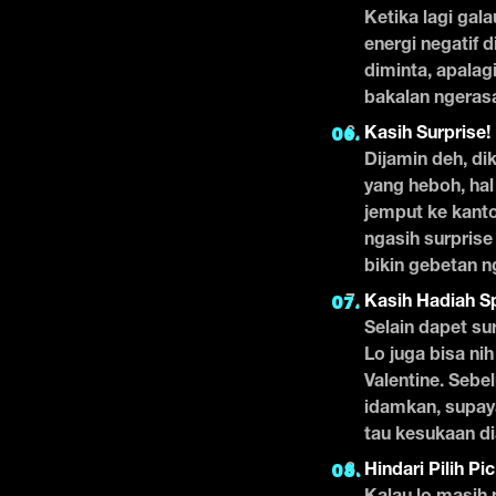
Ketika lagi gal
energi negatif 
diminta, apalag
bakalan ngerasa
Kasih Surprise!
Dijamin deh, di
yang heboh, hal 
jemput ke kanto
ngasih surprise
bikin gebetan 
Kasih Hadiah Sp
Selain dapet su
Lo juga bisa ni
Valentine. Sebe
idamkan, supay
tau kesukaan di
Hindari Pilih Pi