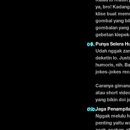
Kalau lo masih 
ya, bro! Kadang
klise buat memul
gombal yang bik
gombalan yang j
gebetan klepek-k
Punya Selera H
Udah nggak zama
deketin lo. Jus
humoris, nih. B
jokes-jokes rec
Caranya giman
atau short vide
yang bikin doi 
Jaga Penampil
Nggak melulu h
penting yaitu wa