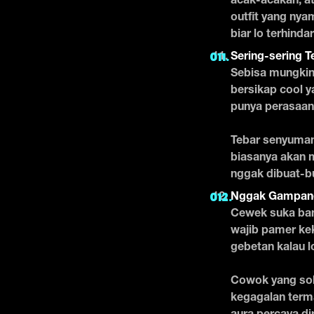
acak-acakan, a
outfit yang nya
biar lo terhinda
Sering-sering 
Sebisa mungkin
bersikap cool y
punya perasaan 
Tebar senyuman
biasanya akan m
nggak dibuat-bu
Nggak Gampang
Cewek suka ban
wajib pamer kek
gebetan kalau l
Cowok yang solu
kegagalan terma