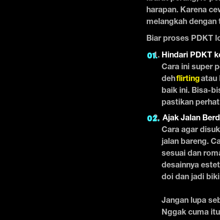
harapan. Karena ce
melangkah dengan t
Biar proses PDKT lo 
Hindari PDKT 
Cara ini super 
deh
flirting
atau
baik ini. Bisa-b
pastikan perhati
Ajak Jalan Ber
Cara agar disuka
jalan bareng. Ca
sesuai dan roma
desainnya este
doi dan jadi bik
Jangan lupa seb
Nggak cuma itu,