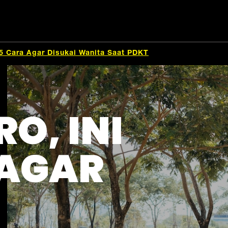
 15 Cara Agar Disukai Wanita Saat PDKT
O, INI
 AGAR