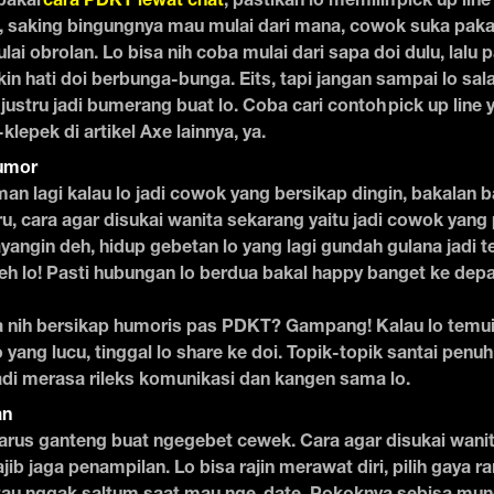
pakai
cara PDKT lewat chat
, pastikan lo memilih pick up li
, saking bingungnya mau mulai dari mana, cowok suka pakai 
ai obrolan. Lo bisa nih coba mulai dari sapa doi dulu, lalu 
in hati doi berbunga-bunga. Eits, tapi jangan sampai lo sal
ustru jadi bumerang buat lo. Coba cari contoh pick up line 
lepek di artikel Axe lainnya, ya.
umor
n lagi kalau lo jadi cowok yang bersikap dingin, bakalan
tru, cara agar disukai wanita sekarang yaitu jadi cowok yang
ayangin deh, hidup gebetan lo yang lagi gundah gulana jadi t
eh lo! Pasti hubungan lo berdua bakal happy banget ke dep
a nih bersikap humoris pas PDKT? Gampang! Kalau lo te
o yang lucu, tinggal lo share ke doi. Topik-topik santai pen
jadi merasa rileks komunikasi dan kangen sama lo.
an
arus ganteng buat ngegebet cewek. Cara agar disukai wani
jib jaga penampilan. Lo bisa rajin merawat diri, pilih gaya r