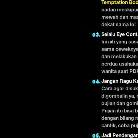
Temptation Bo
badan meskipun 
mewah dan mask
dekat sama lo!
Selalu Eye Cont
Ini nih yang su
sama ceweknya n
dan melakukan h
berdua usahakan
wanita saat PDK
Jangan Ragu Ka
Cara agar disuk
digombalin ya, b
pujian dan gom
Pujian itu bisa 
dengan bilang r
cantik, coba puj
Jadi Pendengar