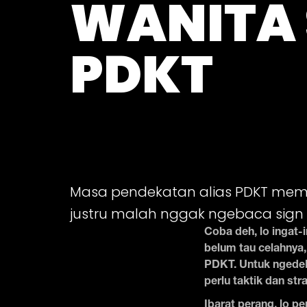
WANITA
PDKT
Masa pendekatan alias PDKT meman
justru malah nggak ngebaca sign 
Coba deh, lo ingat-
belum tau celahnya,
PDKT. Untuk ngedeke
perlu taktik dan st
Ibarat perang, lo p