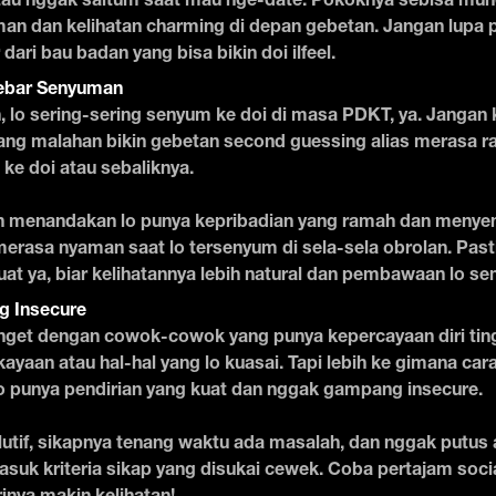
tau nggak saltum saat mau nge-date. Pokoknya sebisa mung
man dan kelihatan charming di depan gebetan. Jangan lupa 
r dari bau badan yang bisa bikin doi ilfeel.
Tebar Senyuman
, lo sering-sering senyum ke doi di masa PDKT, ya. Jangan
ang malahan bikin gebetan second guessing alias merasa ra
ke doi atau sebaliknya.
 menandakan lo punya kepribadian yang ramah dan meny
erasa nyaman saat lo tersenyum di sela-sela obrolan. Pas
at ya, biar kelihatannya lebih natural dan pembawaan lo s
 Insecure
get dengan cowok-cowok yang punya kepercayaan diri tingg
ayaan atau hal-hal yang lo kuasai. Tapi lebih ke gimana cara
o punya pendirian yang kuat dan nggak gampang insecure.
tif, sikapnya tenang waktu ada masalah, dan nggak putus 
suk kriteria sikap yang disukai cewek. Coba pertajam social 