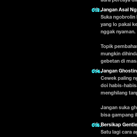
aura percaya di
Jangan Asal N
Suka ngobrolin 
yang lo pakai k
nggak nyaman.
Topik pembahasa
mungkin dihind
gebetan di mas
Jangan Ghosti
Cewek paling ng
doi habis-habisa
menghilang tanp
Jangan suka gh
bisa gampang il
Bersikap Gentl
Satu lagi cara 