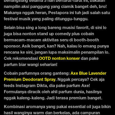
berlangsung selama 3 hari berturut-turut ini, bakalan
nampilin aksi panggung yang ciamik banget deh, bro!
Makanya nggak heran, Pestapora ini tuh jadi salah satu
festival musik yang paling ditunggu-tunggu.
Selain bisa sing a long bareng musisi favorit, di sini lo
juga bisa nonton stand up comedy plus cobain
bermacam-macam aktivitas seru di booth-booth
sponsor. Asik banget, kan? Nah, kalau lo emang punya
rencana ke sini, jangan lupa maksimalin penampilan lo.
Cek rekomendasi
OOTD nonton konser
dan pake
parfum biar wangi seharian!
Cobain parfumnya orang ganteng:
Axe Blue Lavender
Premium Deodorant Spray
. Nggak percaya? Cek aja
feeds Instagram Dikta, dia pake parfum Axe!
Formulanya diracik oleh ahli parfum dunia, hasilnya
nggak kaleng-kaleng. Jadi terasa premium banget.
Kombinasi aromanya yang pakai essential oil juga bikin
hasil wanginya warm dan berkelas, ada campuran