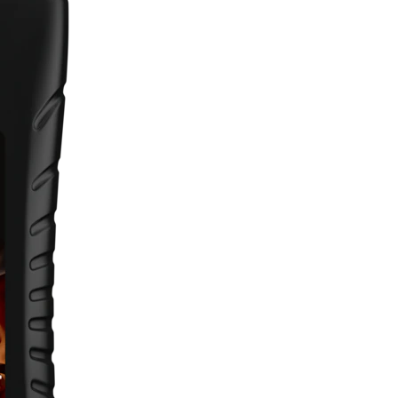
Tem
tus
400
3in1: haszn
egyaránt 
tusfürdőtő