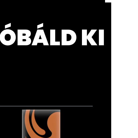
ÓBÁLD KI
Axe Afr