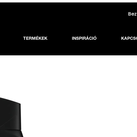
Bez
TERMÉKEK
INSPIRÁCIÓ
KAPCS
xe Dark Temptation tusfürdő 400ml
Axe