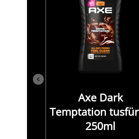
Axe Dark
Temptation tusfü
250ml