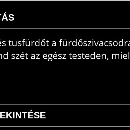
TÁS
s tusfürdőt a fürdőszivacsodr
 szét az egész testeden, mie
EKINTÉSE