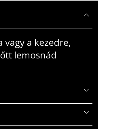
a vagy a kezedre,
lőtt lemosnád