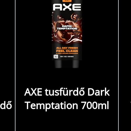
AXE tusfürdő Dark
rdő
Temptation 700ml