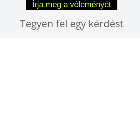
Írja meg a véleményét
Tegyen fel egy kérdést
ÜTIKRE VONATKOZÓ NYILATKOZAT
AXE Old
állítások Kezelése
Kapcsol
YIK