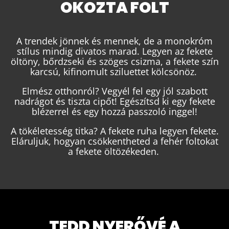
OKOZTA FOLT
A trendek jönnek és mennek, de a monokróm
stílus mindig divatos marad. Legyen az fekete
öltöny, bőrdzseki és szöges csizma, a fekete szín
karcsú, kifinomult sziluettet kölcsönöz.
Elmész otthonról? Vegyél fel egy jól szabott
nadrágot és tiszta cipőt! Egészítsd ki egy fekete
blézerrel és egy hozzá passzoló inggel!
A tökéletesség titka? A fekete ruha legyen fekete.
Eláruljuk, hogyan csökkentheted a fehér foltokat
a fekete öltözékeden.
TEDD NYERŐVÉ A